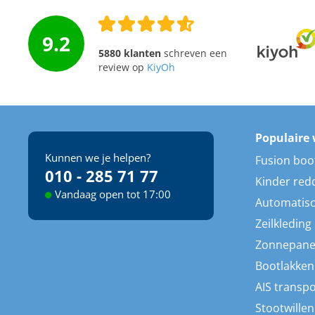
9.2
5880 klanten
schreven een
review op
KiyOh
Populaire 
Kunnen we je helpen?
Fusion boo
010 - 285 71 77
Kinder red
Vandaag open tot 17:00
Automatisc
Zeilkleding
Zonnepane
Bootlakken
AIS transp
Stootwillen