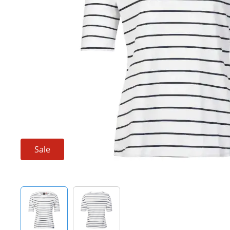
Techniek en motor
Tuigage en dekbeslag
Veiligheid
Boten, toebehoren en fun
Meubels en lifestyle
SALE
Sale