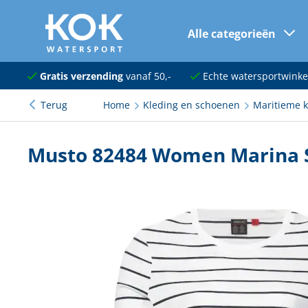
Alle categorieën
naar hoofdinhoud
Navigatie
Gratis verzending
vanaf 50,-
Echte watersportwinke
Terug
Home
Kleding en schoenen
Maritieme k
Dekuitrusting
Ankeren en afmeren
Musto 82484 Women Marina St
Onderhoud en verf
Elektra
Kleding en schoenen
Sanitair
Kajuit en kombuis