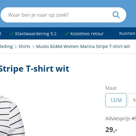
Kunnen
l
Klantwaardering 9.2
Kosteloos retour
leding
Shirts
Musto 82484 Women Marina Stripe T-shirt wit
ripe T-shirt wit
Maat
12/M
1
Adviesprijs
45
29,-