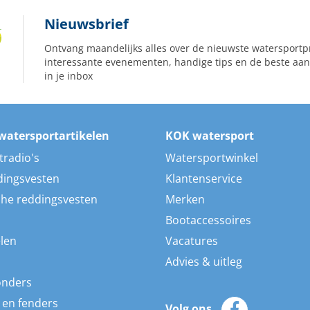
Nieuwsbrief
Ontvang maandelijks alles over de nieuwste watersportp
interessante evenementen, handige tips en de beste aan
in je inbox
watersportartikelen
KOK watersport
tradio's
Watersportwinkel
dingsvesten
Klantenservice
he reddingsvesten
Merken
Bootaccessoires
len
Vacatures
Advies & uitleg
onders
 en fenders
Volg ons