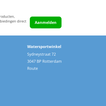
roducten,
biedingen direct
Aanmelden
Watersportwinkel
Sydneystraat 72
3047 BP Rotterdam
Route