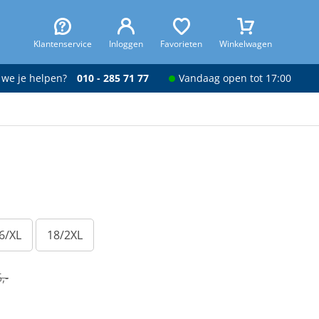
Klantenservice
Inloggen
Favorieten
Winkelwagen
 we je helpen?
010 - 285 71 77
Vandaag open tot 17:00
6/XL
18/2XL
,-