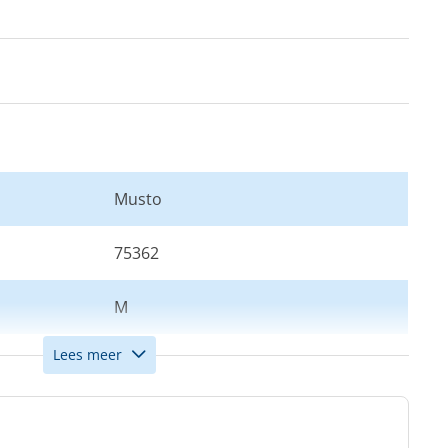
Musto
75362
M
Lees meer
Wit
Dames