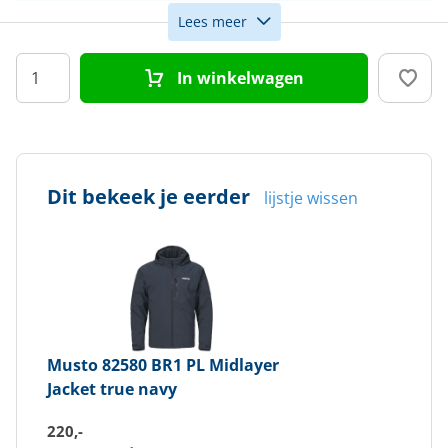
Lees meer
Maat
L
In winkelwagen
Kleur
Blauw
Doelgroep
Heren
Dit bekeek je eerder
lijstje wissen
Musto
82580 BR1 PL Midlayer
Jacket true navy
220,-