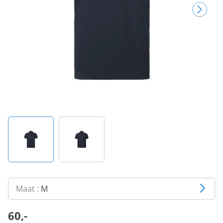
Maat :
M
60,-