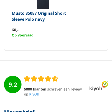
Musto
85087 Original Short
Sleeve Polo navy
60,-
Op voorraad
9.2
5880 klanten
schreven een review
op
KiyOh
Nieuwsbrief