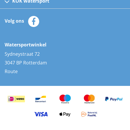
Kinder reddingsvesten
KOK watersport
Watersportwinkel
Automatische reddingsvesten
Klantenservice
Zeilkleding
Volg ons
Merken
Zonnepanelen
Bootaccessoires
Bootlakken
Vacatures
AIS transponders
Watersportwinkel
Advies & uitleg
Stootwillen en fenders
Sydneystraat 72
Bootkussens
3047 BP Rotterdam
Zwemtrappen
Route
Navigatieverlichting