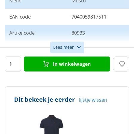
Merk
Musto
EAN code
7040059817511
Artikelcode
80933
Lees meer
Maat
M
In winkelwagen
Kleur
Navy
Doelgroep
Heren
Dit bekeek je eerder
lijstje wissen