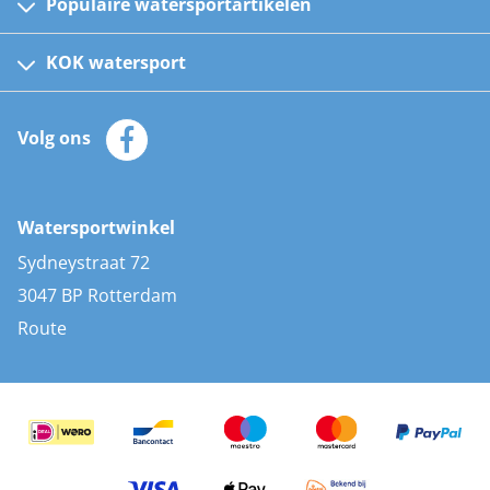
Populaire watersportartikelen
Fusion bootradio's
Kinder reddingsvesten
KOK watersport
Watersportwinkel
Automatische reddingsvesten
Klantenservice
Zeilkleding
Volg ons
Merken
Zonnepanelen
Bootaccessoires
Bootlakken
Vacatures
AIS transponders
Watersportwinkel
Advies & uitleg
Stootwillen en fenders
Sydneystraat 72
Bootkussens
3047 BP Rotterdam
Zwemtrappen
Route
Navigatieverlichting