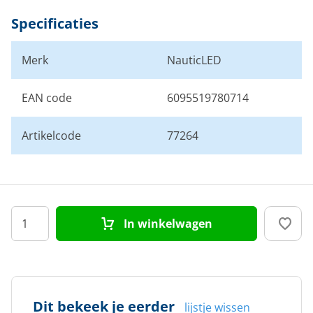
Specificaties
Merk
NauticLED
EAN code
6095519780714
Artikelcode
77264
In winkelwagen
Dit bekeek je eerder
lijstje wissen