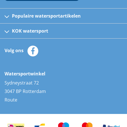
Populaire watersportartikelen
Fusion bootradio's
Kinder reddingsvesten
KOK watersport
Watersportwinkel
Automatische reddingsvesten
Klantenservice
Zeilkleding
Volg ons
Merken
Zonnepanelen
Bootaccessoires
Bootlakken
Vacatures
AIS transponders
Watersportwinkel
Advies & uitleg
Stootwillen en fenders
Sydneystraat 72
Bootkussens
3047 BP Rotterdam
Zwemtrappen
Route
Navigatieverlichting