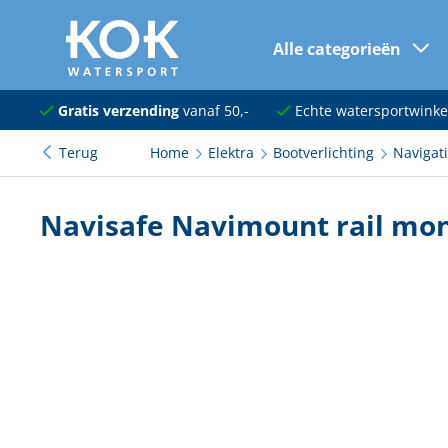
Alle categorieën
naar hoofdinhoud
Navigatie
Gratis verzending
vanaf 50,-
Echte watersportwinke
Terug
Home
Elektra
Bootverlichting
Navigati
Dekuitrusting
Ankeren en afmeren
Navisafe Navimount rail mon
Onderhoud en verf
Elektra
Kleding en schoenen
Sanitair
Kajuit en kombuis