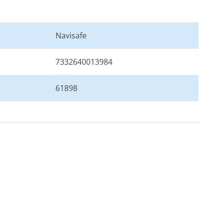
Navisafe
7332640013984
61898