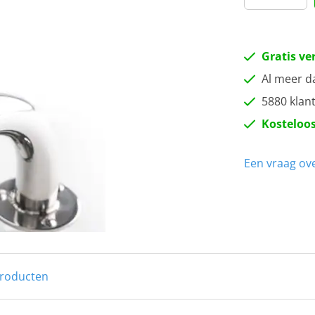
Gratis ve
Al meer d
5880 klan
Kosteloos
Een vraag ove
producten