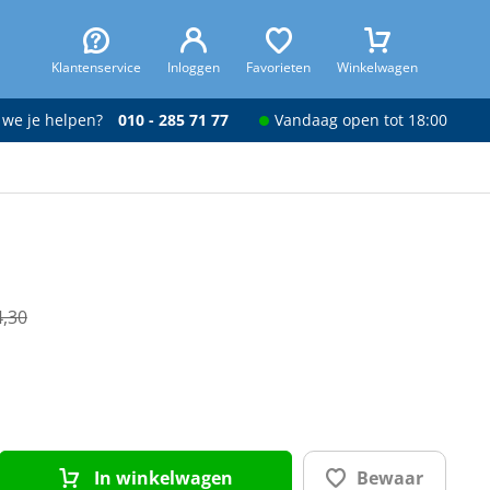
Klantenservice
Inloggen
Favorieten
Winkelwagen
 we je helpen?
010 - 285 71 77
Vandaag open tot 18:00
4,30
In winkelwagen
Bewaar