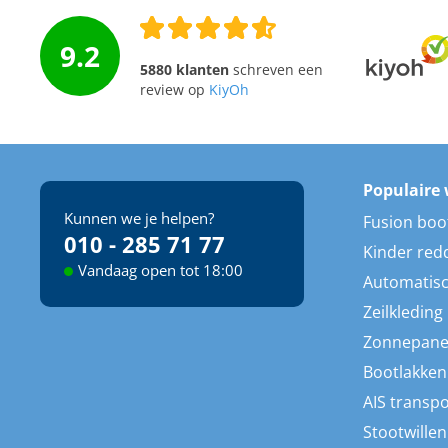
9.2
5880 klanten
schreven een
review op
KiyOh
Populaire 
Kunnen we je helpen?
Fusion boo
010 - 285 71 77
Kinder red
Vandaag open tot 18:00
Automatisc
Zeilkleding
Zonnepane
Bootlakken
AIS transp
Stootwillen