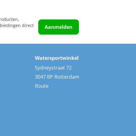
roducten,
biedingen direct
Aanmelden
Watersportwinkel
Sydneystraat 72
3047 BP Rotterdam
Route