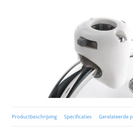
Techniek en motor
Tuigage en dekbeslag
Veiligheid
Boten, toebehoren en fun
Meubels en lifestyle
SALE
Productbeschrijving
Specificaties
Gerelateerde 