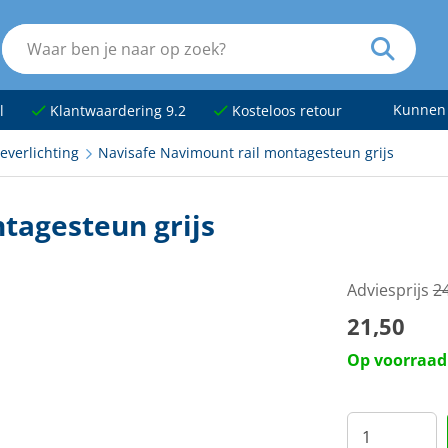
Kunnen
l
Klantwaardering 9.2
Kosteloos retour
everlichting
Navisafe Navimount rail montagesteun grijs
tagesteun grijs
Adviesprijs
2
21,50
Op voorraad