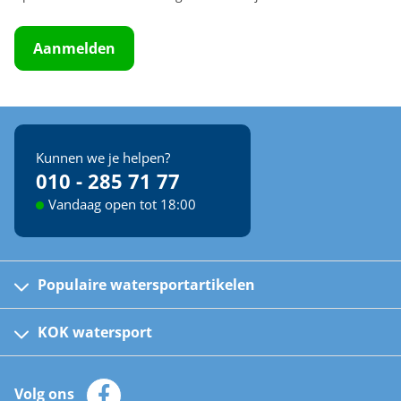
Aanmelden
Kunnen we je helpen?
010 - 285 71 77
Vandaag open tot 18:00
Populaire watersportartikelen
Fusion bootradio's
Kinder reddingsvesten
KOK watersport
Watersportwinkel
Automatische reddingsvesten
Klantenservice
Zeilkleding
Volg ons