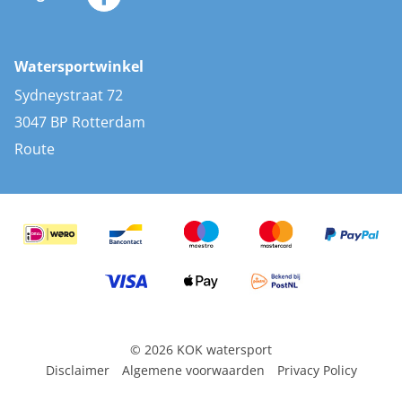
Merken
Zonnepanelen
Bootaccessoires
Bootlakken
Vacatures
AIS transponders
Watersportwinkel
Advies & uitleg
Stootwillen en fenders
Sydneystraat 72
Bootkussens
3047 BP Rotterdam
Zwemtrappen
Route
Navigatieverlichting
© 2026 KOK watersport
Disclaimer
Algemene voorwaarden
Privacy Policy