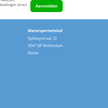
roducten,
biedingen direct
Aanmelden
Watersportwinkel
Sydneystraat 72
3047 BP Rotterdam
Route