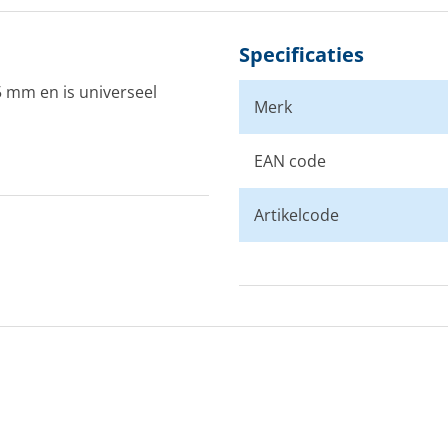
Specificaties
5 mm en is universeel
Merk
EAN code
Artikelcode