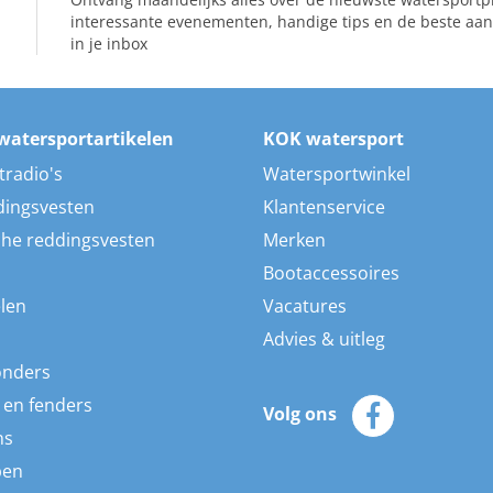
Ontvang maandelijks alles over de nieuwste watersportp
interessante evenementen, handige tips en de beste aan
in je inbox
watersportartikelen
KOK watersport
tradio's
Watersportwinkel
dingsvesten
Klantenservice
he reddingsvesten
Merken
Bootaccessoires
len
Vacatures
Advies & uitleg
onders
 en fenders
Volg ons
ns
pen