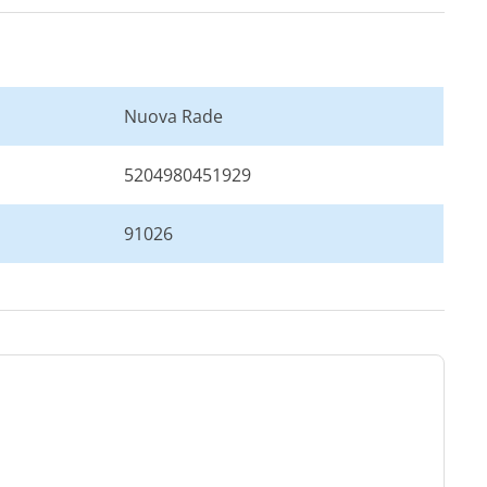
Nuova Rade
5204980451929
91026