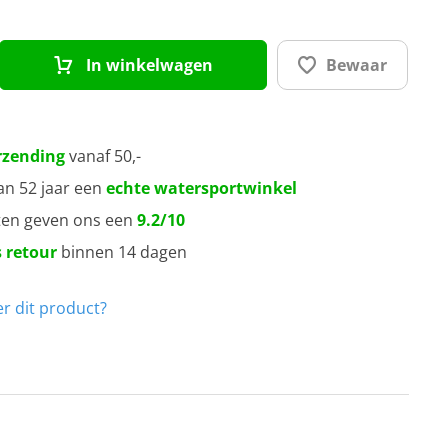
 mm
 mm
In winkelwagen
Bewaar
 mm
rzending
vanaf 50,-
 mm
an 52 jaar een
echte watersportwinkel
ten geven ons een
9.2/10
 retour
binnen 14 dagen
r dit product?