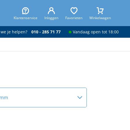
Klantenservice
Inloggen
Favorieten
Winkelwagen
 we je helpen?
010 - 285 71 77
Vandaag open tot 18:00
 mm
 mm