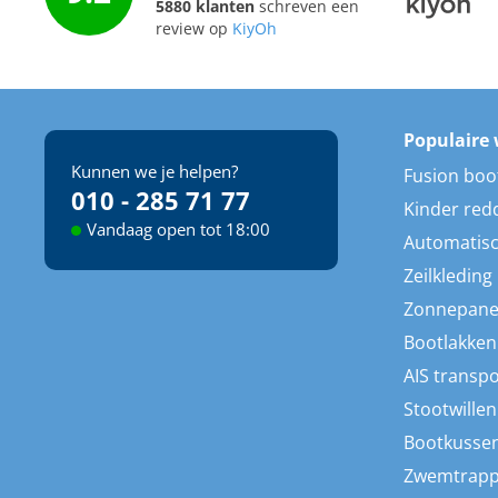
5880 klanten
schreven een
review op
KiyOh
Populaire 
Kunnen we je helpen?
Fusion boo
010 - 285 71 77
Kinder red
Vandaag open tot 18:00
Automatisc
Zeilkleding
Zonnepane
Bootlakken
AIS transp
Stootwillen
Bootkusse
Zwemtrap