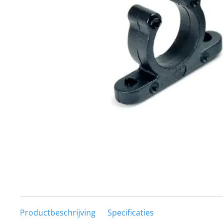
Techniek en motor
Tuigage en dekbeslag
Veiligheid
Boten, toebehoren en fun
Meubels en lifestyle
SALE
Productbeschrijving
Specificaties