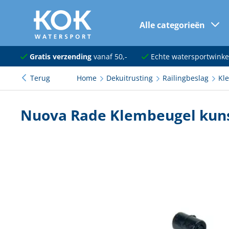
Alle categorieën
naar hoofdinhoud
Navigatie
Gratis verzending
vanaf 50,-
Echte watersportwinke
Terug
Home
Dekuitrusting
Railingbeslag
Kl
Dekuitrusting
Ankeren en afmeren
Nuova Rade Klembeugel kun
Onderhoud en verf
Elektra
Kleding en schoenen
Sanitair
Kajuit en kombuis