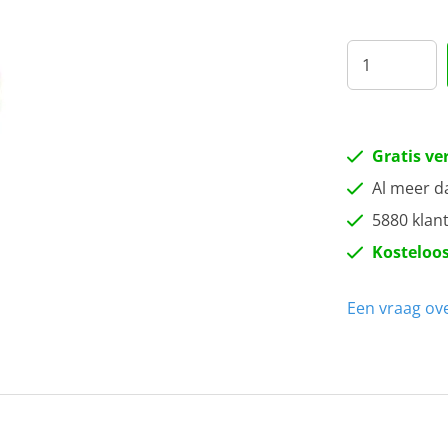
25
30
40
Gratis ve
45
Al meer d
5880 klan
Kosteloos
Een vraag ove