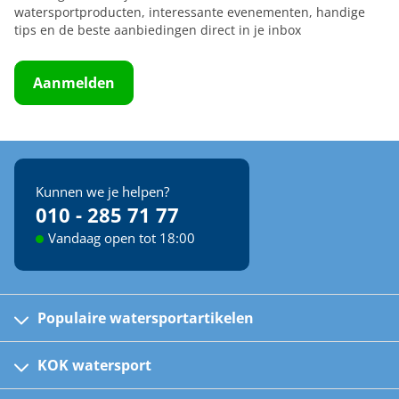
watersportproducten, interessante evenementen, handige
tips en de beste aanbiedingen direct in je inbox
Aanmelden
Kunnen we je helpen?
010 - 285 71 77
Vandaag open tot 18:00
Populaire watersportartikelen
Fusion bootradio's
Kinder reddingsvesten
KOK watersport
Watersportwinkel
Automatische reddingsvesten