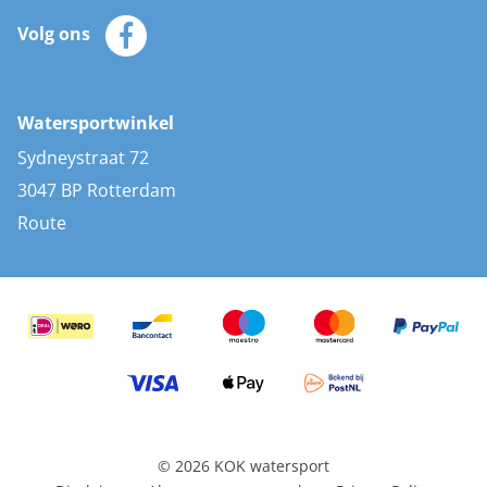
Klantenservice
Zeilkleding
Volg ons
Merken
Zonnepanelen
Bootaccessoires
Bootlakken
Vacatures
AIS transponders
Watersportwinkel
Advies & uitleg
Stootwillen en fenders
Sydneystraat 72
Bootkussens
3047 BP Rotterdam
Zwemtrappen
Route
Navigatieverlichting
© 2026 KOK watersport