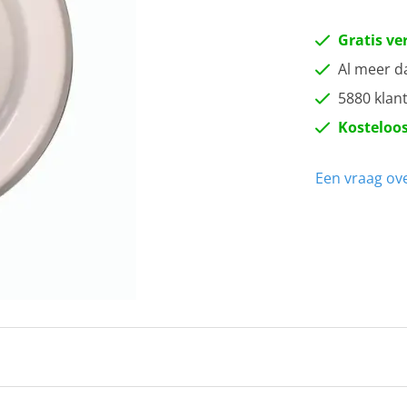
Gratis ve
Al meer d
5880 klan
Kosteloos
Een vraag ove