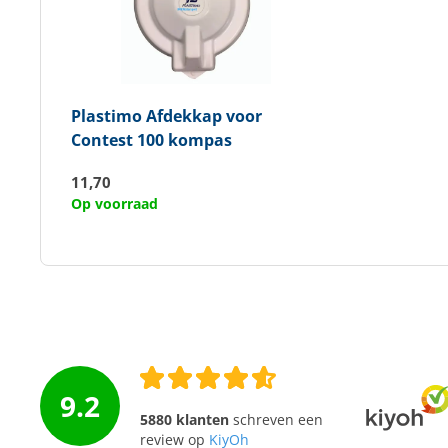
Plastimo
Afdekkap voor
Contest 100 kompas
11,70
Op voorraad
9.2
5880 klanten
schreven een
review op
KiyOh