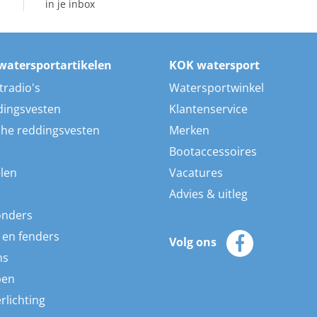
in je inbox
watersportartikelen
KOK watersport
tradio's
Watersportwinkel
dingsvesten
Klantenservice
he reddingsvesten
Merken
Bootaccessoires
len
Vacatures
Advies & uitleg
onders
 en fenders
Volg ons
ns
pen
rlichting