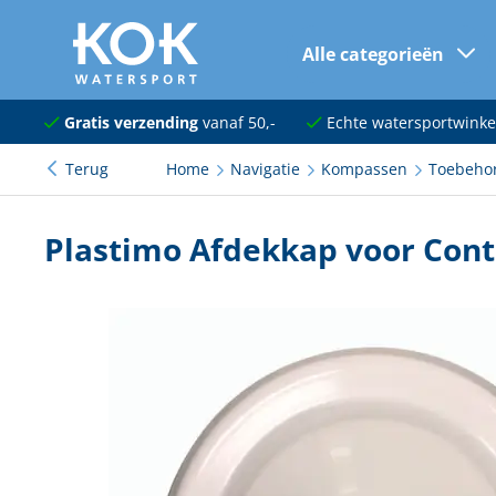
Alle categorieën
naar hoofdinhoud
Navigatie
Gratis verzending
vanaf 50,-
Echte watersportwinke
Terug
Home
Navigatie
Kompassen
Toebeho
Dekuitrusting
Ankeren en afmeren
Plastimo Afdekkap voor Con
Onderhoud en verf
Elektra
Kleding en schoenen
Sanitair
Kajuit en kombuis