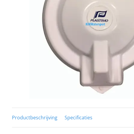
Techniek en motor
Tuigage en dekbeslag
Veiligheid
Boten, toebehoren en fun
Meubels en lifestyle
SALE
Productbeschrijving
Specificaties