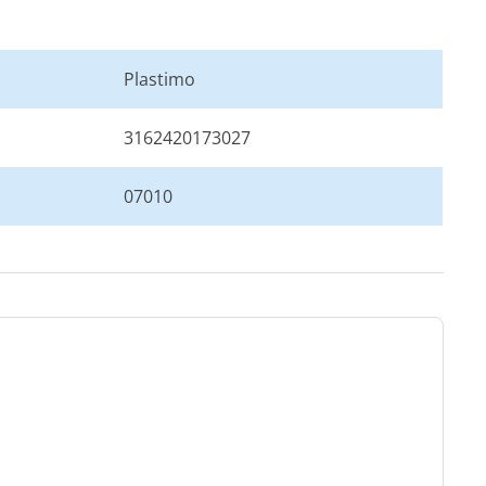
Plastimo
3162420173027
07010