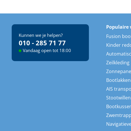
Populaire 
Kunnen we je helpen?
Fusion boo
010 - 285 71 77
Kinder red
Vandaag open tot 18:00
Automatisc
Zeilkleding
Zonnepane
Bootlakken
AIS transp
Stootwillen
Bootkusse
Zwemtrap
Navigatieve