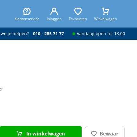
Klantenservice
Inloggen
Favorieten
Winkelwagen
 we je helpen?
010 - 285 71 77
Vandaag open tot 18:00
er
In winkelwagen
Bewaar