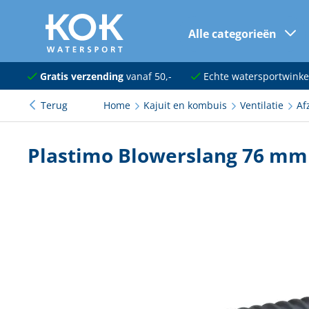
Alle categorieën
naar hoofdinhoud
Navigatie
Gratis verzending
vanaf 50,-
Echte watersportwinke
Terug
Home
Kajuit en kombuis
Ventilatie
Af
Dekuitrusting
Ankeren en afmeren
Plastimo Blowerslang 76 mm
Onderhoud en verf
Elektra
Kleding en schoenen
Sanitair
Kajuit en kombuis