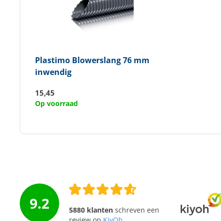
Plastimo
Blowerslang 76 mm
inwendig
15,45
Op voorraad
9.2
5880 klanten
schreven een
review op
KiyOh