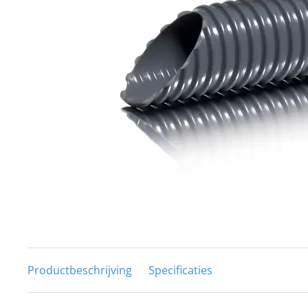
Techniek en motor
Tuigage en dekbeslag
Veiligheid
Boten, toebehoren en fun
Meubels en lifestyle
SALE
Productbeschrijving
Specificaties