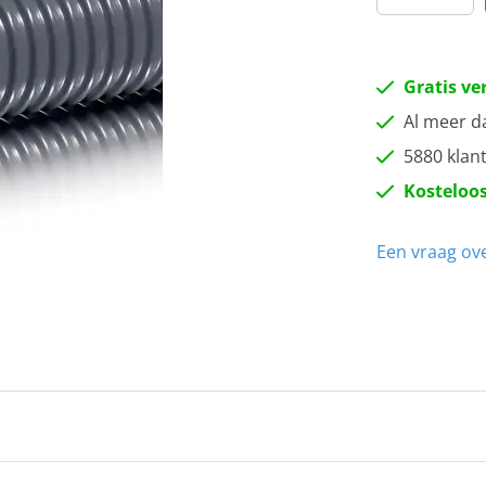
Gratis ve
Al meer d
5880 klan
Kosteloos
Een vraag ove