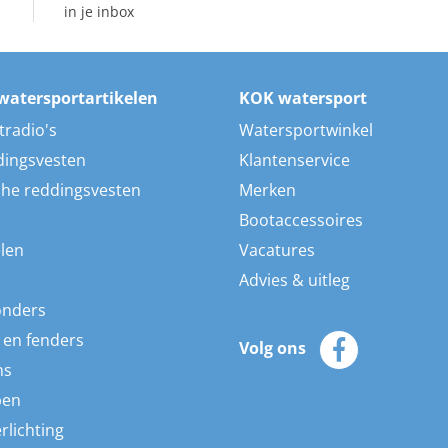
in je inbox
watersportartikelen
KOK watersport
tradio's
Watersportwinkel
dingsvesten
Klantenservice
he reddingsvesten
Merken
Bootaccessoires
len
Vacatures
Advies & uitleg
onders
 en fenders
Volg ons
ns
pen
rlichting