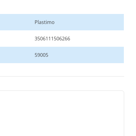
Plastimo
3506111506266
59005