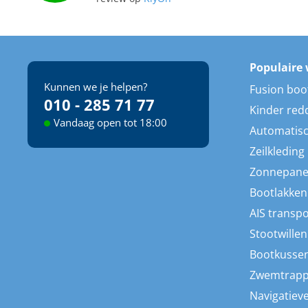
Populaire 
Kunnen we je helpen?
Fusion boo
010 - 285 71 77
Kinder red
Vandaag open tot 18:00
Automatisc
Zeilkleding
Zonnepane
Bootlakken
AIS transp
Stootwillen
Bootkusse
Zwemtrap
Navigatieve