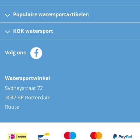
Populaire watersportartikelen
Fusion bootradio's
Kinder reddingsvesten
KOK watersport
Watersportwinkel
Automatische reddingsvesten
Klantenservice
Zeilkleding
Volg ons
Merken
Zonnepanelen
Bootaccessoires
Bootlakken
Vacatures
AIS transponders
Watersportwinkel
Advies & uitleg
Stootwillen en fenders
Sydneystraat 72
Bootkussens
3047 BP Rotterdam
Zwemtrappen
Route
Navigatieverlichting