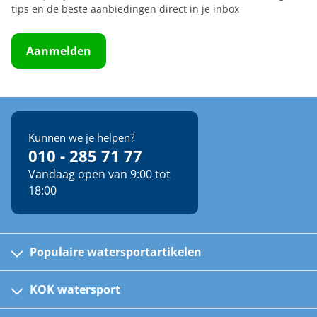
tips en de beste aanbiedingen direct in je inbox
Aanmelden
Kunnen we je helpen?
010 - 285 71 77
Vandaag open van 9:00 tot
18:00
Populaire watersportartikelen
Fusion bootradio's
Kinder reddingsvesten
KOK watersport
Watersportwinkel
Automatische reddingsvesten