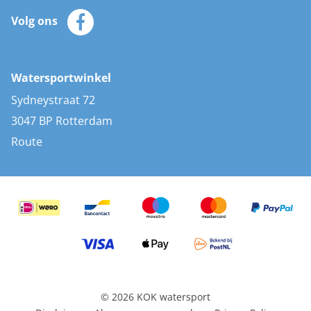
Klantenservice
Zeilkleding
Volg ons
Merken
Zonnepanelen
Bootaccessoires
Bootlakken
Vacatures
AIS transponders
Watersportwinkel
Advies & uitleg
Stootwillen en fenders
Sydneystraat 72
Bootkussens
3047 BP Rotterdam
Zwemtrappen
Route
Navigatieverlichting
© 2026 KOK watersport