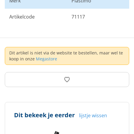
Merk
Plastimo
Artikelcode
71117
Dit artikel is niet via de website te bestellen, maar wel te
koop in onze
Megastore
Dit bekeek je eerder
lijstje wissen