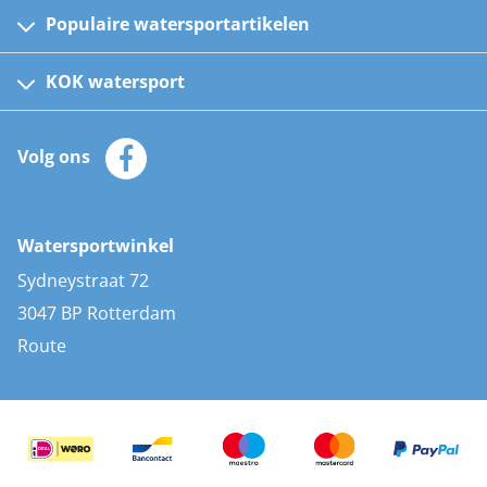
Populaire watersportartikelen
Fusion bootradio's
Kinder reddingsvesten
KOK watersport
Watersportwinkel
Automatische reddingsvesten
Klantenservice
Zeilkleding
Volg ons
Merken
Zonnepanelen
Bootaccessoires
Bootlakken
Vacatures
AIS transponders
Watersportwinkel
Advies & uitleg
Stootwillen en fenders
Sydneystraat 72
Bootkussens
3047 BP Rotterdam
Zwemtrappen
Route
Navigatieverlichting