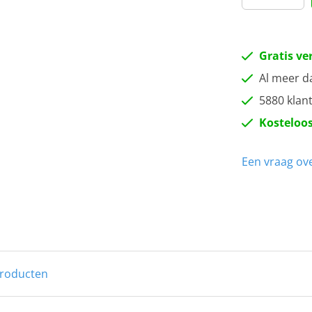
Gratis ve
Al meer d
5880 klan
Kosteloos
Een vraag ove
producten