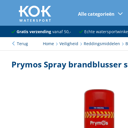
Alle categorieën
naar hoofdinhoud
Navigatie
Gratis verzending
vanaf 50,-
Echte watersportwinke
Terug
Home
Veiligheid
Reddingsmiddelen
B
Dekuitrusting
Ankeren en afmeren
Prymos Spray brandblusser s
Onderhoud en verf
Elektra
Kleding en schoenen
Sanitair
Kajuit en kombuis