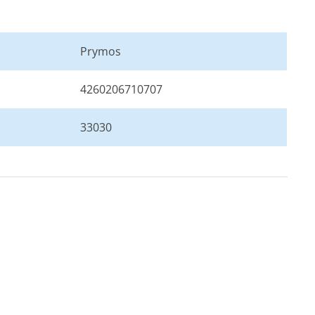
Prymos
4260206710707
33030