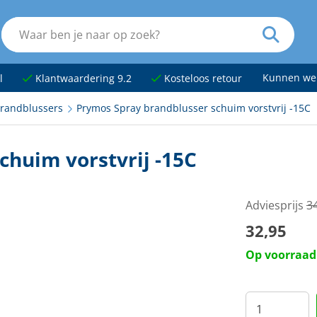
Kunnen we
l
Klantwaardering 9.2
Kosteloos retour
randblussers
Prymos Spray brandblusser schuim vorstvrij -15C
chuim vorstvrij -15C
Adviesprijs
3
32,95
Op voorraad