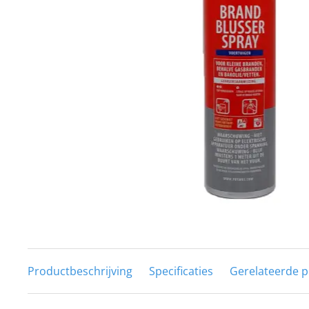
Techniek en motor
Tuigage en dekbeslag
Veiligheid
Boten, toebehoren en fun
Meubels en lifestyle
SALE
Productbeschrijving
Specificaties
Gerelateerde 