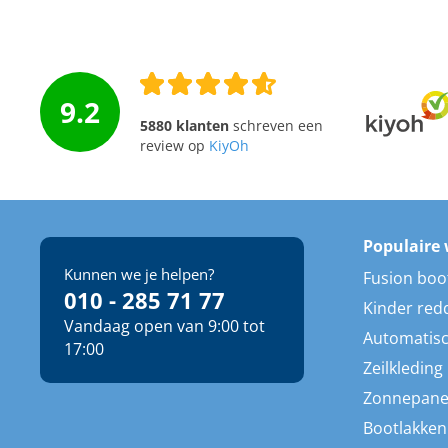
9.2
5880 klanten
schreven een
review op
KiyOh
Populaire 
Kunnen we je helpen?
Fusion boo
010 - 285 71 77
Kinder red
Vandaag open van 9:00 tot
Automatisc
17:00
Zeilkleding
Zonnepane
Bootlakken