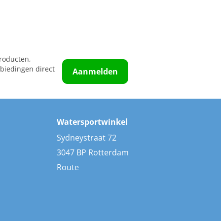
roducten,
biedingen direct
Aanmelden
Watersportwinkel
Sydneystraat 72
3047 BP Rotterdam
Route