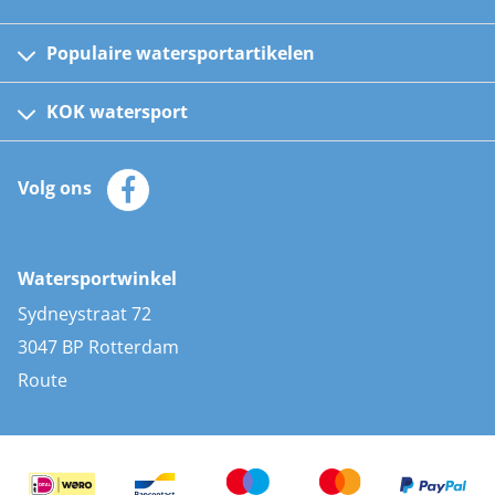
Populaire watersportartikelen
Fusion bootradio's
Kinder reddingsvesten
KOK watersport
Watersportwinkel
Automatische reddingsvesten
Klantenservice
Zeilkleding
Volg ons
Merken
Zonnepanelen
Bootaccessoires
Bootlakken
Vacatures
AIS transponders
Watersportwinkel
Advies & uitleg
Stootwillen en fenders
Sydneystraat 72
Bootkussens
3047 BP Rotterdam
Zwemtrappen
Route
Navigatieverlichting