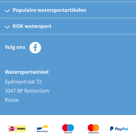
Populaire watersportartikelen
Fusion bootradio's
Kinder reddingsvesten
KOK watersport
Watersportwinkel
Automatische reddingsvesten
Klantenservice
Zeilkleding
Volg ons
Merken
Zonnepanelen
Bootaccessoires
Bootlakken
Vacatures
AIS transponders
Watersportwinkel
Advies & uitleg
Stootwillen en fenders
Sydneystraat 72
Bootkussens
3047 BP Rotterdam
Zwemtrappen
Route
Navigatieverlichting