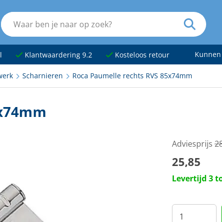
Kunnen
l
Klantwaardering 9.2
Kosteloos retour
werk
Scharnieren
Roca Paumelle rechts RVS 85x74mm
5x74mm
Adviesprijs
2
25,85
Levertijd 3 