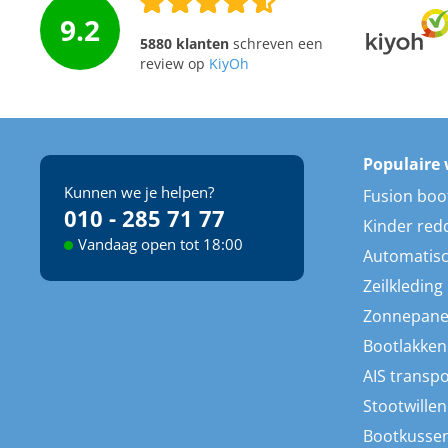
9.2
5880 klanten
schreven een
review op
KiyOh
Populaire 
Kunnen we je helpen?
Fusion boo
010 - 285 71 77
Kinder red
Vandaag open tot 18:00
Automatisc
Zeilkleding
Zonnepane
Bootlakken
AIS transp
Stootwillen
Bootkusse