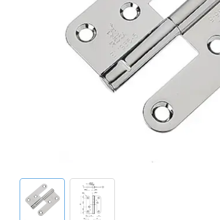
Techniek en motor
Tuigage en dekbeslag
Veiligheid
Boten, toebehoren en fun
Meubels en lifestyle
SALE