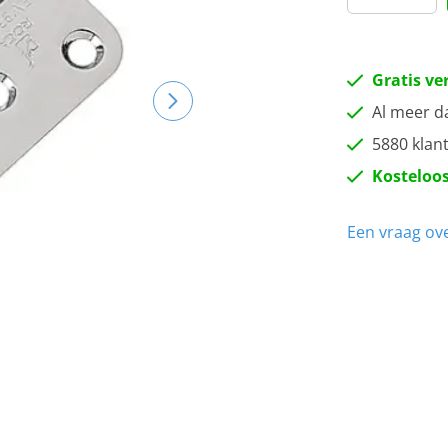
Gratis ve
Al meer d
5880 klan
Kosteloos
Een vraag ove