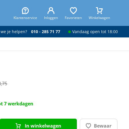
Klantenservice
Inloggen
Favorieten
Winkelwagen
 we je helpen?
010 - 285 71 77
Vandaag open tot 18:00
8,75
tot 7 werkdagen
In winkelwagen
Bewaar