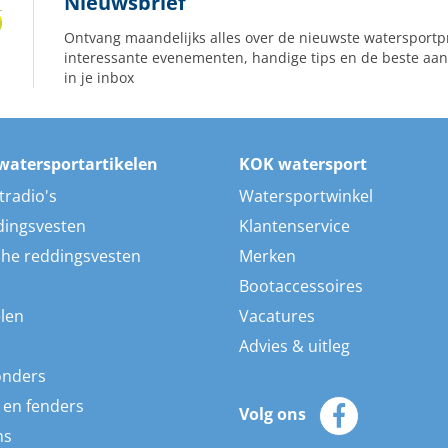
Nieuwsbrief
Ontvang maandelijks alles over de nieuwste watersportp
interessante evenementen, handige tips en de beste aan
in je inbox
watersportartikelen
KOK watersport
tradio's
Watersportwinkel
dingsvesten
Klantenservice
he reddingsvesten
Merken
Bootaccessoires
len
Vacatures
Advies & uitleg
onders
 en fenders
Volg ons
ns