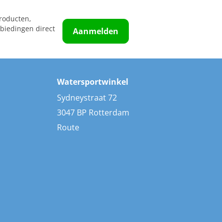
roducten,
biedingen direct
Aanmelden
Watersportwinkel
Sydneystraat 72
3047 BP Rotterdam
Route