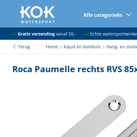
Alle categorieën
naar hoofdinhoud
Navigatie
Gratis verzending
vanaf 50,-
Echte watersportwinke
Terug
Home
Kajuit en kombuis
Hang- en sluit
Dekuitrusting
Ankeren en afmeren
Roca Paumelle rechts RVS 8
Onderhoud en verf
Elektra
Kleding en schoenen
Sanitair
Kajuit en kombuis