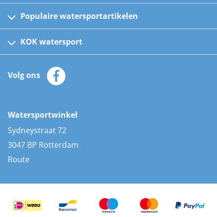
Populaire watersportartikelen
Fusion bootradio's
Kinder reddingsvesten
KOK watersport
Watersportwinkel
Automatische reddingsvesten
Klantenservice
Zeilkleding
Volg ons
Merken
Zonnepanelen
Bootaccessoires
Bootlakken
Vacatures
AIS transponders
Watersportwinkel
Advies & uitleg
Stootwillen en fenders
Sydneystraat 72
Bootkussens
3047 BP Rotterdam
Zwemtrappen
Route
Navigatieverlichting