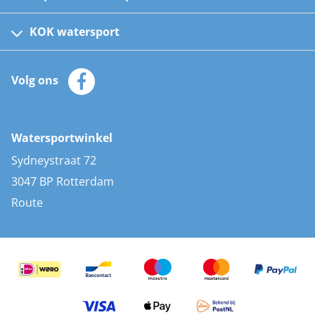
Fusion bootradio's
Kinder reddingsvesten
KOK watersport
Watersportwinkel
Automatische reddingsvesten
Klantenservice
Zeilkleding
Volg ons
Merken
Zonnepanelen
Bootaccessoires
Bootlakken
Vacatures
AIS transponders
Watersportwinkel
Advies & uitleg
Stootwillen en fenders
Sydneystraat 72
Bootkussens
3047 BP Rotterdam
Zwemtrappen
Route
Navigatieverlichting