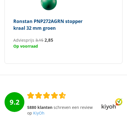
Ronstan
PNP272AGRN stopper
kraal 32 mm groen
2,85
Adviesprijs
3,15
Op voorraad
9.2
5880 klanten
schreven een review
op
KiyOh