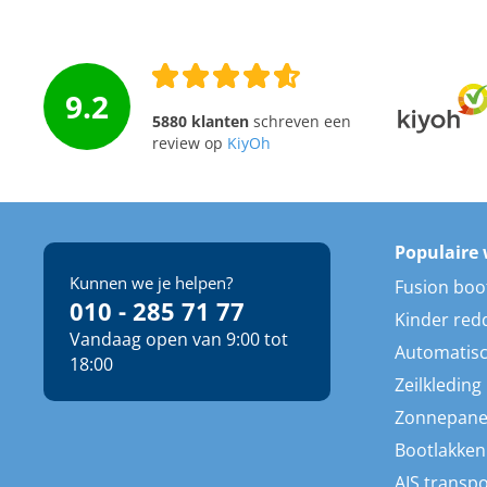
9.2
5880 klanten
schreven een
review op
KiyOh
Populaire 
Kunnen we je helpen?
Fusion boo
010 - 285 71 77
Kinder red
Vandaag open van 9:00 tot
Automatisc
18:00
Zeilkleding
Zonnepane
Bootlakken
AIS transp