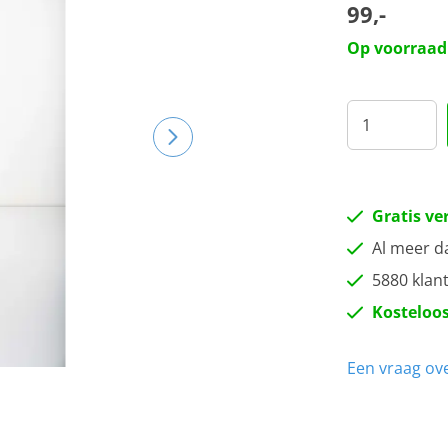
99,-
Op voorraad
Gratis ve
Al meer d
5880 klan
Kosteloos
Een vraag ove