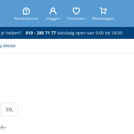
Klantenservice
Inloggen
Favorieten
Winkelwagen
 je helpen?
010 - 285 71 77
Vandaag open van 9:00 tot 18:00
ey Melee
3XL
9,-