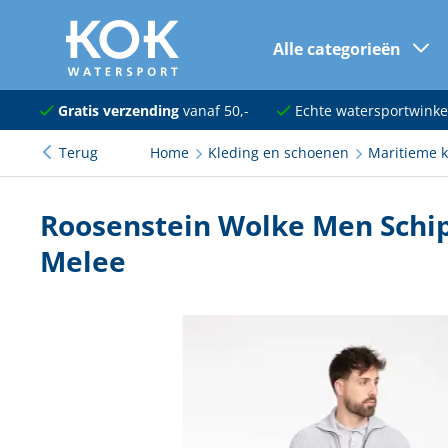
Alle categorieën
naar hoofdinhoud
Navigatie
Gratis verzending
vanaf 50,-
Echte watersportwinke
Terug
Home
Kleding en schoenen
Maritieme k
Dekuitrusting
Ankeren en afmeren
Roosenstein Wolke Men Schip
Onderhoud en verf
Melee
Elektra
Kleding en schoenen
Sanitair
Kajuit en kombuis