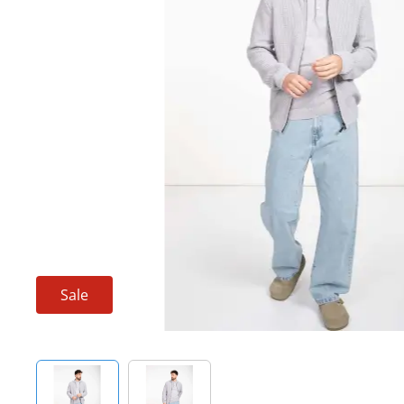
Techniek en motor
Tuigage en dekbeslag
Veiligheid
Boten, toebehoren en fun
Meubels en lifestyle
SALE
Sale