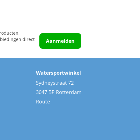
roducten,
biedingen direct
Aanmelden
Watersportwinkel
Sydneystraat 72
3047 BP Rotterdam
Route