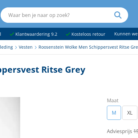
Kunnen we
l
Klantwaardering 9.2
Kosteloos retour
leding
Vesten
Roosenstein Wolke Men Schippersvest Ritse Gr
persvest Ritse Grey
Maat
M
XL
Adviesprijs
15