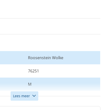
Roosenstein Wolke
76251
M
Lees meer
Grijs