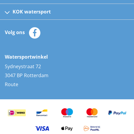
Fusion bootradio's
Kinder reddingsvesten
KOK watersport
Watersportwinkel
Automatische reddingsvesten
Klantenservice
Zeilkleding
Volg ons
Merken
Zonnepanelen
Bootaccessoires
Bootlakken
Vacatures
AIS transponders
Watersportwinkel
Advies & uitleg
Stootwillen en fenders
Sydneystraat 72
Bootkussens
3047 BP Rotterdam
Zwemtrappen
Route
Navigatieverlichting