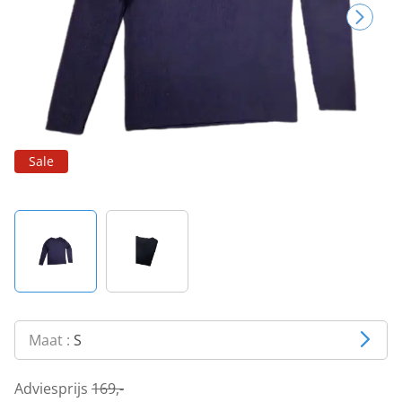
Sale
Maat :
S
Adviesprijs
169,-