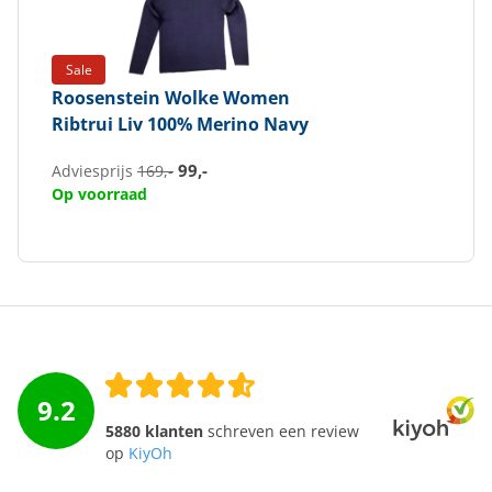
Sale
Roosenstein Wolke
Women
Ribtrui Liv 100% Merino Navy
99,-
Adviesprijs
169,-
Op voorraad
9.2
5880 klanten
schreven een review
op
KiyOh