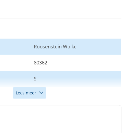
Roosenstein Wolke
80362
S
Lees meer
Rood
Heren