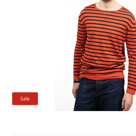
Techniek en motor
Tuigage en dekbeslag
Veiligheid
Boten, toebehoren en fun
Meubels en lifestyle
SALE
Sale