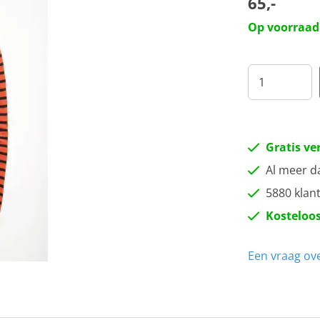
65,-
M
Op voorraad
L
XL
Gratis ve
Al meer d
5880 klan
Kosteloos
Een vraag ove