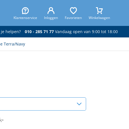
Klantenservice
Inloggen
Favorieten
Winkelwagen
 je helpen?
010 - 285 71 77
Vandaag open van 9:00 tot 18:00
me Terra/Navy
,-