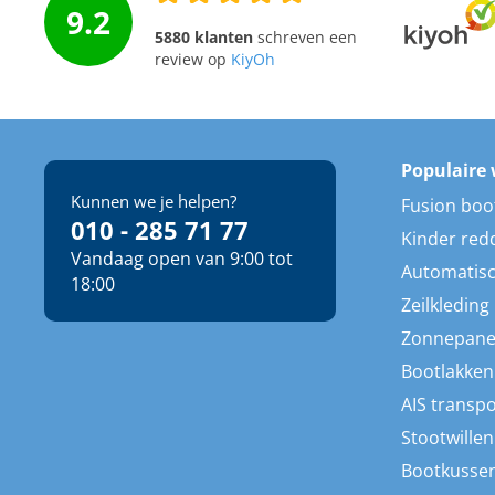
9.2
5880 klanten
schreven een
review op
KiyOh
Populaire 
Kunnen we je helpen?
Fusion boo
010 - 285 71 77
Kinder red
Vandaag open van 9:00 tot
Automatisc
18:00
Zeilkleding
Zonnepane
Bootlakken
AIS transp
Stootwillen
Bootkusse