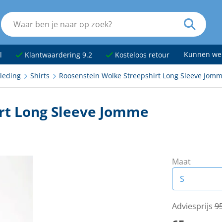
Kunnen we
l
Klantwaardering 9.2
Kosteloos retour
leding
Shirts
Roosenstein Wolke Streepshirt Long Sleeve Jom
rt Long Sleeve Jomme
Maat
S
S
Adviesprijs
95