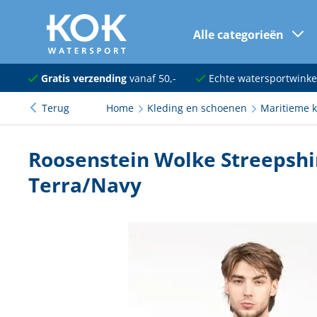
Alle categorieën
naar hoofdinhoud
Navigatie
Gratis verzending
vanaf 50,-
Echte watersportwinke
Terug
Home
Kleding en schoenen
Maritieme k
Dekuitrusting
Ankeren en afmeren
Roosenstein Wolke Streepshi
Onderhoud en verf
Terra/Navy
Elektra
Kleding en schoenen
Sanitair
Kajuit en kombuis