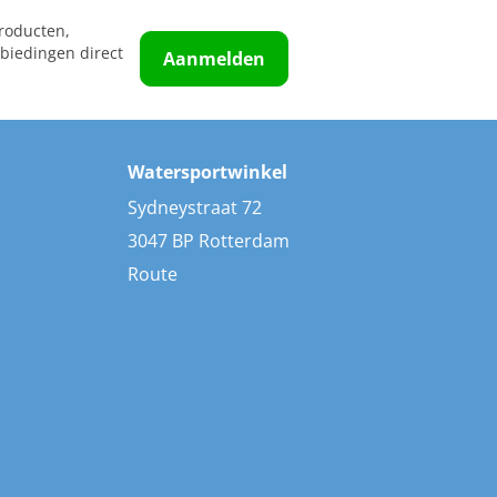
roducten,
biedingen direct
Aanmelden
Watersportwinkel
Sydneystraat 72
3047 BP Rotterdam
Route