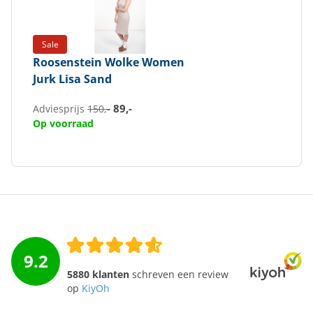
Sale
Roosenstein Wolke
Women
Jurk Lisa Sand
89,-
Adviesprijs
150,-
Op voorraad
9.2
5880 klanten
schreven een review
op
KiyOh