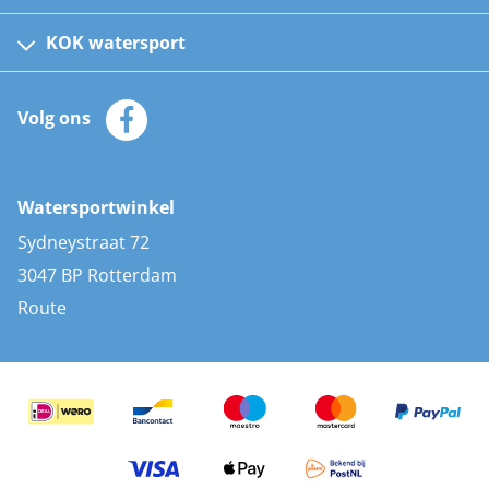
Fusion bootradio's
Kinder reddingsvesten
KOK watersport
Watersportwinkel
Automatische reddingsvesten
Klantenservice
Zeilkleding
Volg ons
Merken
Zonnepanelen
Bootaccessoires
Bootlakken
Vacatures
AIS transponders
Watersportwinkel
Advies & uitleg
Stootwillen en fenders
Sydneystraat 72
Bootkussens
3047 BP Rotterdam
Zwemtrappen
Route
Navigatieverlichting