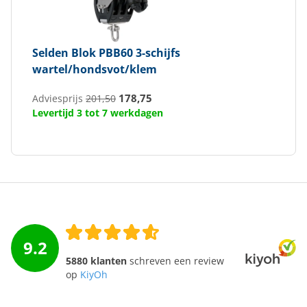
Selden
Blok PBB60 3-schijfs
wartel/hondsvot/klem
178,75
Adviesprijs
201,50
Levertijd 3 tot 7 werkdagen
9.2
5880 klanten
schreven een review
op
KiyOh