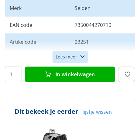
Merk
Selden
EAN code
7350044270710
Artikelcode
23251
Lees meer
Aantal schijven
3
In winkelwagen
Schijfdiameter (mm)
60
Max. lijndiameter (mm)
12
Dit bekeek je eerder
lijstje wissen