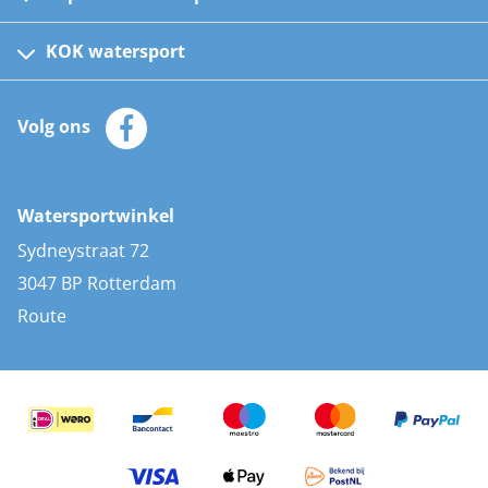
Fusion bootradio's
Kinder reddingsvesten
KOK watersport
Watersportwinkel
Automatische reddingsvesten
Klantenservice
Zeilkleding
Volg ons
Merken
Zonnepanelen
Bootaccessoires
Bootlakken
Vacatures
AIS transponders
Watersportwinkel
Advies & uitleg
Stootwillen en fenders
Sydneystraat 72
Bootkussens
3047 BP Rotterdam
Zwemtrappen
Route
Navigatieverlichting