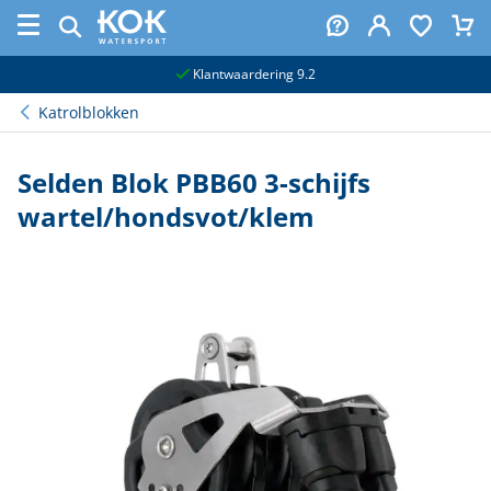
naar hoofdinhoud
Klantwaardering 9.2
Katrolblokken
Selden Blok PBB60 3-schijfs
wartel/hondsvot/klem