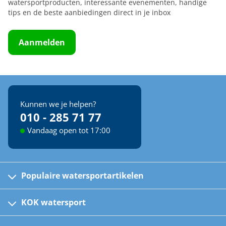
watersportproducten, interessante evenementen, handige
tips en de beste aanbiedingen direct in je inbox
Aanmelden
Kunnen we je helpen?
010 - 285 71 77
Vandaag open tot 17:00
Populaire watersportartikelen
Fusion bootradio's
Kinder reddingsvesten
KOK watersport
Watersportwinkel
Automatische reddingsvesten