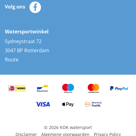
Klantenservice
Zeilkleding
Volg ons
Merken
Zonnepanelen
Bootaccessoires
Bootlakken
Vacatures
AIS transponders
Watersportwinkel
Advies & uitleg
Stootwillen en fenders
Sydneystraat 72
Bootkussens
3047 BP Rotterdam
Zwemtrappen
Route
Navigatieverlichting
© 2026 KOK watersport
Disclaimer
Algemene voorwaarden
Privacy Policy