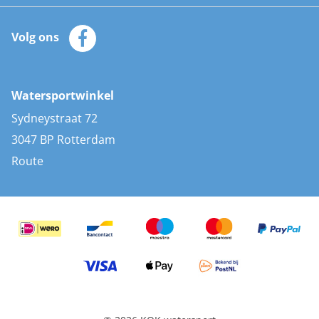
Watersportwinkel
Automatische reddingsvesten
Klantenservice
Zeilkleding
Volg ons
Merken
Zonnepanelen
Bootaccessoires
Bootlakken
Vacatures
AIS transponders
Watersportwinkel
Advies & uitleg
Stootwillen en fenders
Sydneystraat 72
Bootkussens
3047 BP Rotterdam
Zwemtrappen
Route
Navigatieverlichting