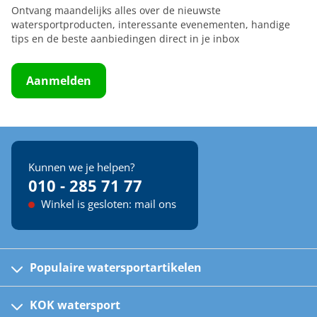
Ontvang maandelijks alles over de nieuwste
watersportproducten, interessante evenementen, handige
tips en de beste aanbiedingen direct in je inbox
Aanmelden
Kunnen we je helpen?
010 - 285 71 77
Winkel is gesloten: mail ons
Populaire watersportartikelen
Fusion bootradio's
Kinder reddingsvesten
KOK watersport