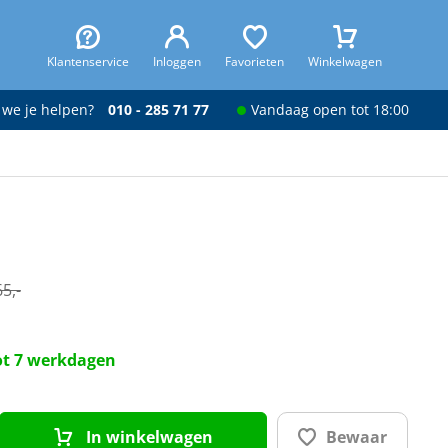
Klantenservice
Inloggen
Favorieten
Winkelwagen
 we je helpen?
010 - 285 71 77
Vandaag open tot 18:00
5,-
tot 7 werkdagen
In winkelwagen
Bewaar