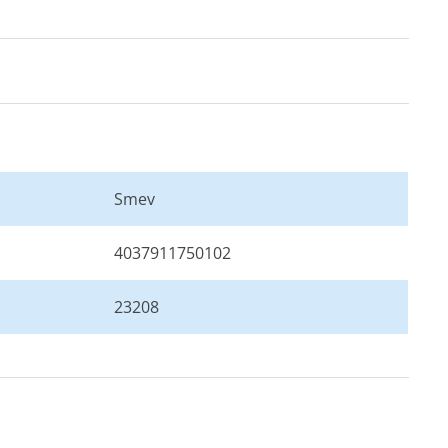
Smev
4037911750102
23208