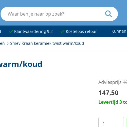
Kunnen
l
Klantwaardering 9.2
Kosteloos retour
nen
Smev Kraan keramiek twist warm/koud
 warm/koud
Adviesprijs
16
147,50
Levertijd 3 