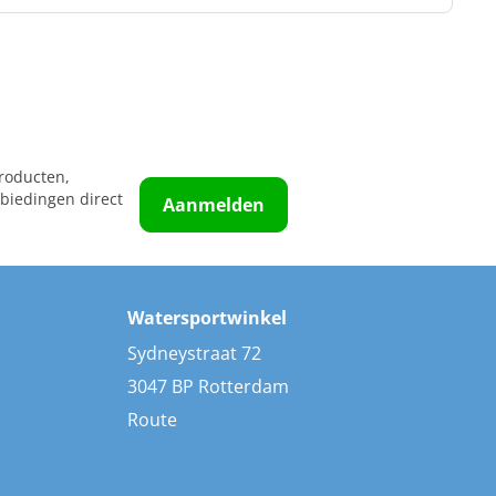
roducten,
biedingen direct
Aanmelden
Watersportwinkel
Sydneystraat 72
3047 BP Rotterdam
Route