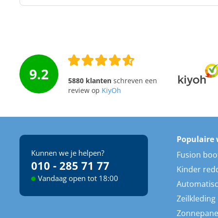
9.2
5880 klanten
schreven een
review op
KiyOh
Populaire 
Kunnen we je helpen?
Fusion boo
010 - 285 71 77
Kinder red
Vandaag open tot 18:00
Automatisc
Zeilkleding
Zonnepane