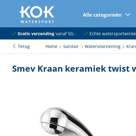
Alle categorieën
naar hoofdinhoud
Navigatie
Gratis verzending
vanaf 50,-
Echte watersportwinke
Terug
Home
Sanitair
Watervoorziening
Kra
Dekuitrusting
Ankeren en afmeren
Smev Kraan keramiek twist
Onderhoud en verf
Elektra
Kleding en schoenen
Sanitair
Kajuit en kombuis