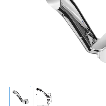
Techniek en motor
Tuigage en dekbeslag
Veiligheid
Boten, toebehoren en fun
Meubels en lifestyle
SALE