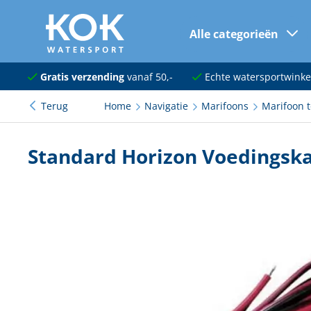
Alle categorieën
naar hoofdinhoud
Navigatie
Gratis verzending
vanaf 50,-
Echte watersportwinke
Terug
Home
Navigatie
Marifoons
Marifoon 
Dekuitrusting
Ankeren en afmeren
Standard Horizon Voedingska
Onderhoud en verf
Elektra
Kleding en schoenen
Sanitair
Kajuit en kombuis