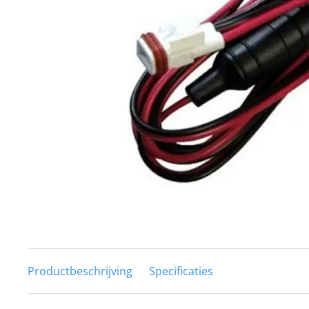
Techniek en motor
Tuigage en dekbeslag
Veiligheid
Boten, toebehoren en fun
Meubels en lifestyle
SALE
Productbeschrijving
Specificaties