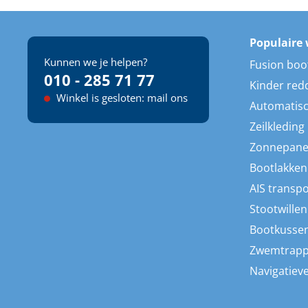
Populaire 
Kunnen we je helpen?
Fusion boo
010 - 285 71 77
Kinder red
Winkel is gesloten: mail ons
Automatisc
Zeilkleding
Zonnepane
Bootlakken
AIS transp
Stootwillen
Bootkusse
Zwemtrap
Navigatieve