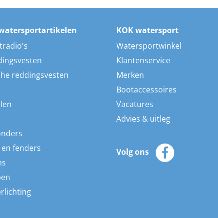
watersportartikelen
KOK watersport
tradio's
Watersportwinkel
dingsvesten
Klantenservice
he reddingsvesten
Merken
Bootaccessoires
len
Vacatures
Advies & uitleg
onders
 en fenders
Volg ons
ns
pen
rlichting