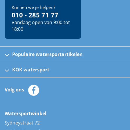
Kunnen we je helpen?
010 - 285 71 77
Vandaag open van 9:00 tot
18:00
Populaire watersportartikelen
Fusion bootradio's
Kinder reddingsvesten
KOK watersport
Watersportwinkel
Automatische reddingsvesten
Klantenservice
Zeilkleding
Volg ons
Merken
Zonnepanelen
Bootaccessoires
Bootlakken
Vacatures
AIS transponders
Watersportwinkel
Advies & uitleg
Stootwillen en fenders
Sydneystraat 72
Bootkussens