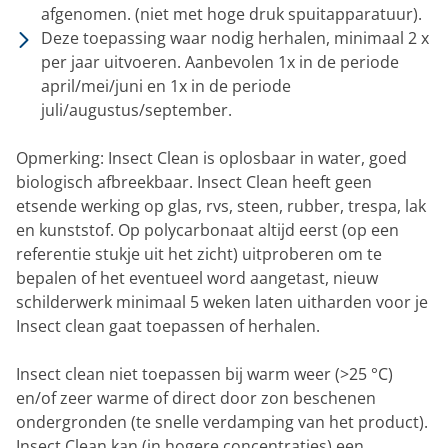
afgenomen. (niet met hoge druk spuitapparatuur).
Deze toepassing waar nodig herhalen, minimaal 2 x
per jaar uitvoeren. Aanbevolen 1x in de periode
april/mei/juni en 1x in de periode
juli/augustus/september.
Opmerking: Insect Clean is oplosbaar in water, goed
biologisch afbreekbaar. Insect Clean heeft geen
etsende werking op glas, rvs, steen, rubber, trespa, lak
en kunststof. Op polycarbonaat altijd eerst (op een
referentie stukje uit het zicht) uitproberen om te
bepalen of het eventueel word aangetast, nieuw
schilderwerk minimaal 5 weken laten uitharden voor je
Insect clean gaat toepassen of herhalen.
Insect clean niet toepassen bij warm weer (>25 °C)
en/of zeer warme of direct door zon beschenen
ondergronden (te snelle verdamping van het product).
Insect Clean kan (in hogere concentraties) een