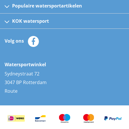
Populaire watersportartikelen
Fusion bootradio's
Kinder reddingsvesten
KOK watersport
Watersportwinkel
Automatische reddingsvesten
Klantenservice
Zeilkleding
Volg ons
Merken
Zonnepanelen
Bootaccessoires
Bootlakken
Vacatures
AIS transponders
Watersportwinkel
Advies & uitleg
Stootwillen en fenders
Sydneystraat 72
Bootkussens
3047 BP Rotterdam
Zwemtrappen
Route
Navigatieverlichting