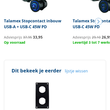
Talamex
Stopcontact inbouw
Talamex
Stopconta
USB-A + USB-C 45W PD
USB-C 45W PD
33,95
26,9
Adviesprijs
37,95
Adviesprijs
29,10
Op voorraad
Levertijd 3 tot 7 wer
Dit bekeek je eerder
lijstje wissen