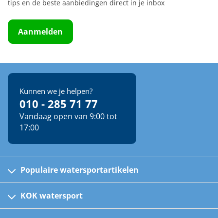
tips en de beste aanbiedingen direct in je inbox
Aanmelden
Kunnen we je helpen?
010 - 285 71 77
Vandaag open van 9:00 tot
17:00
Populaire watersportartikelen
Fusion bootradio's
Kinder reddingsvesten
KOK watersport
Watersportwinkel
Automatische reddingsvesten