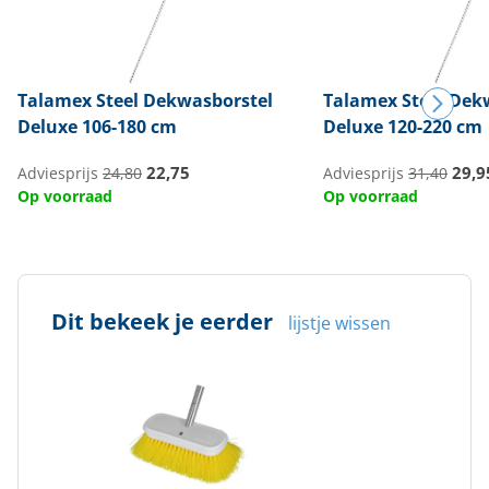
Talamex
Steel Dekwasborstel
Talamex
Steel Dek
Deluxe 106-180 cm
Deluxe 120-220 cm
22,75
29,9
Adviesprijs
24,80
Adviesprijs
31,40
Op voorraad
Op voorraad
Dit bekeek je eerder
lijstje wissen