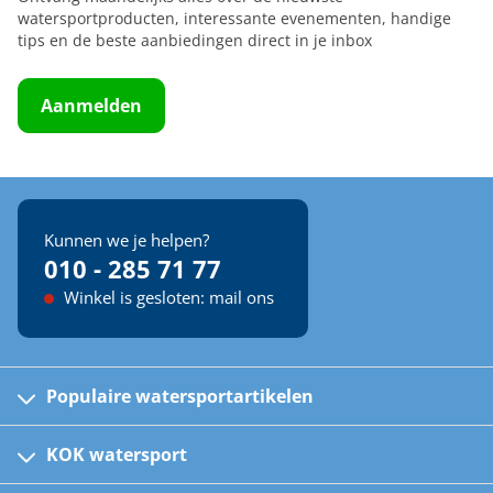
watersportproducten, interessante evenementen, handige
tips en de beste aanbiedingen direct in je inbox
Aanmelden
Kunnen we je helpen?
010 - 285 71 77
Winkel is gesloten: mail ons
Populaire watersportartikelen
Fusion bootradio's
Kinder reddingsvesten
KOK watersport
Watersportwinkel
Automatische reddingsvesten