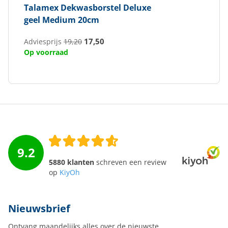
Talamex
Dekwasborstel Deluxe
geel Medium 20cm
17,50
Adviesprijs
19,20
Op voorraad
9.2
5880 klanten
schreven een review
op
KiyOh
Nieuwsbrief
Ontvang maandelijks alles over de nieuwste