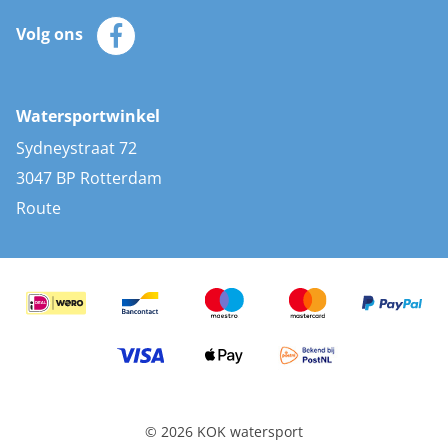
Klantenservice
Zeilkleding
Volg ons
Merken
Zonnepanelen
Bootaccessoires
Bootlakken
Vacatures
AIS transponders
Watersportwinkel
Advies & uitleg
Stootwillen en fenders
Sydneystraat 72
Bootkussens
3047 BP Rotterdam
Zwemtrappen
Route
Navigatieverlichting
© 2026 KOK watersport