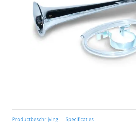
Techniek en motor
Tuigage en dekbeslag
Veiligheid
Boten, toebehoren en fun
Meubels en lifestyle
SALE
Productbeschrijving
Specificaties