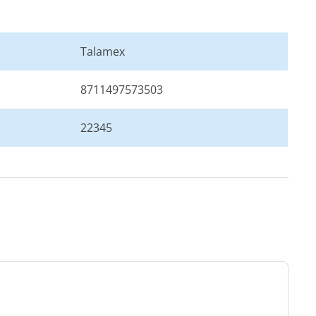
Talamex
8711497573503
22345