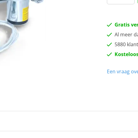
Gratis ve
Al meer d
5880 klan
Kosteloos
Een vraag ove