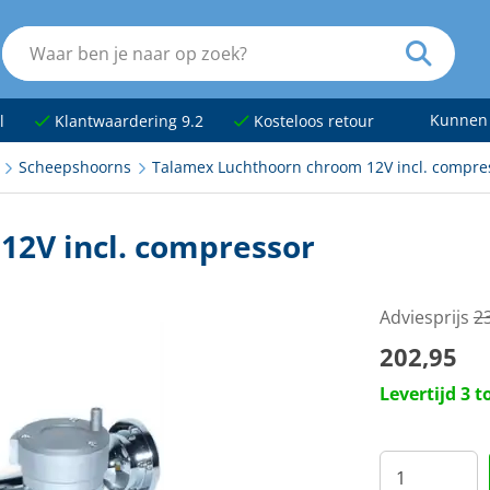
Kunnen
l
Klantwaardering 9.2
Kosteloos retour
Scheepshoorns
Talamex Luchthoorn chroom 12V incl. compre
12V incl. compressor
Adviesprijs
2
202,95
Levertijd 3 