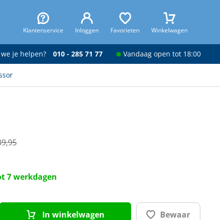
Klantenservice
Inloggen
Favorieten
Winkelwagen
 we je helpen?
010 - 285 71 77
Vandaag open tot 18:00
ssor
39,95
tot 7 werkdagen
In winkelwagen
Bewaar