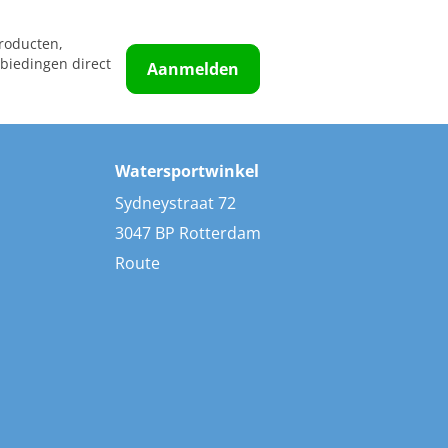
roducten,
biedingen direct
Aanmelden
Watersportwinkel
Sydneystraat 72
3047 BP Rotterdam
Route