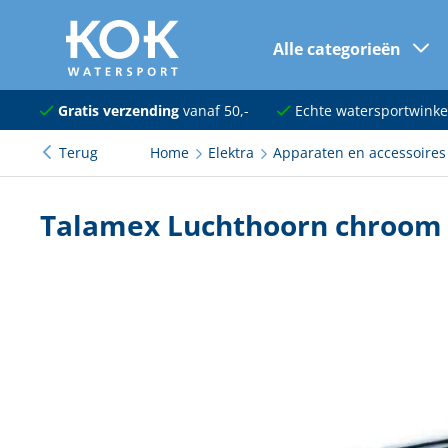
Alle categorieën
naar hoofdinhoud
Navigatie
Gratis verzending
vanaf 50,-
Echte watersportwinke
Terug
Home
Elektra
Apparaten en accessoires
Dekuitrusting
Ankeren en afmeren
Talamex Luchthoorn chroom 
Onderhoud en verf
Elektra
Kleding en schoenen
Sanitair
Kajuit en kombuis