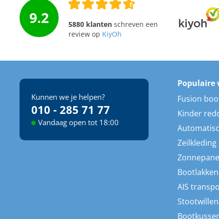
9.2
5880 klanten
schreven een
review op
KiyOh
Populaire 
Kunnen we je helpen?
Fusion boo
010 - 285 71 77
Kinder red
Vandaag open tot 18:00
Automatisc
Zeilkleding
Zonnepane
Bootlakken
AIS transp
Stootwillen
Bootkusse