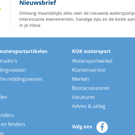
Nieuwsbrief
Ontvang maandelijks alles over de nieuwste watersportp
interessante evenementen, handige tips en de beste aan
in je inbox
watersportartikelen
KOK watersport
tradio's
Watersportwinkel
dingsvesten
Klantenservice
he reddingsvesten
Merken
Bootaccessoires
len
Vacatures
Advies & uitleg
onders
 en fenders
Volg ons
ns