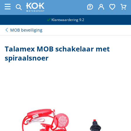
naar hoofdinhoud
Klantwaardering 9.2
MOB beveiliging
Talamex MOB schakelaar met
spiraalsnoer