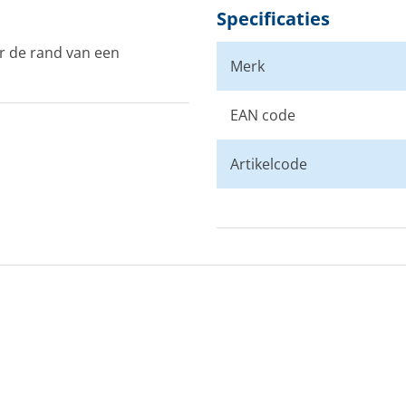
Specificaties
r de rand van een
Merk
EAN code
Artikelcode