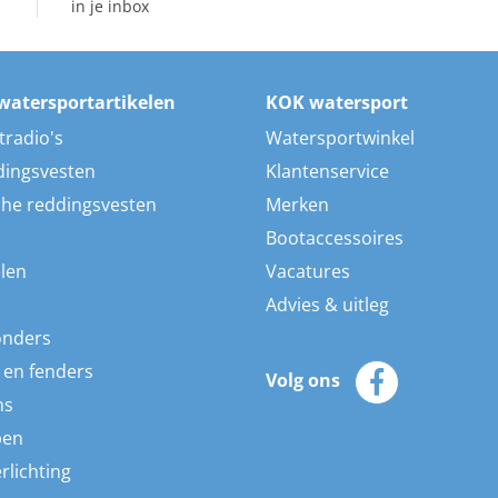
in je inbox
watersportartikelen
KOK watersport
tradio's
Watersportwinkel
dingsvesten
Klantenservice
he reddingsvesten
Merken
Bootaccessoires
len
Vacatures
Advies & uitleg
onders
 en fenders
Volg ons
ns
pen
rlichting