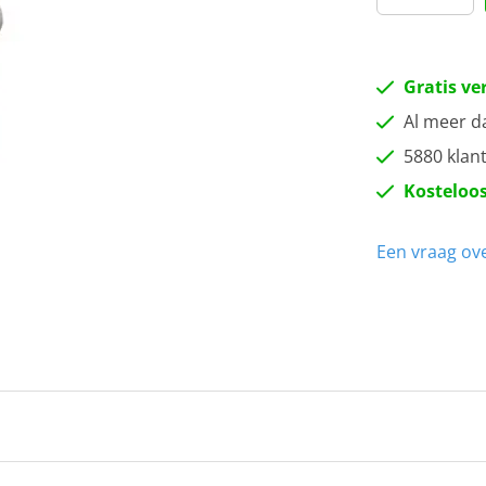
Gratis ve
Al meer d
5880 klan
Kosteloos
Een vraag ove