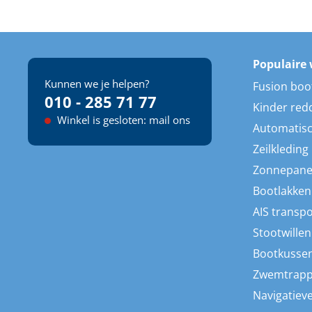
Populaire 
Kunnen we je helpen?
Fusion boo
010 - 285 71 77
Kinder red
Winkel is gesloten: mail ons
Automatisc
Zeilkleding
Zonnepane
Bootlakken
AIS transp
Stootwillen
Bootkusse
Zwemtrap
Navigatieve