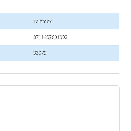
Talamex
8711497601992
33079