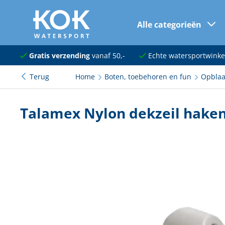
Alle categorieën
naar hoofdinhoud
Navigatie
Gratis verzending
vanaf 50,-
Echte watersportwinke
Terug
Home
Boten, toebehoren en fun
Opblaa
Dekuitrusting
Ankeren en afmeren
Talamex Nylon dekzeil hake
Onderhoud en verf
Elektra
Kleding en schoenen
Sanitair
Kajuit en kombuis