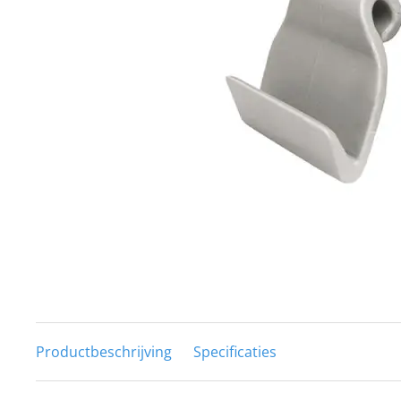
Techniek en motor
Tuigage en dekbeslag
Veiligheid
Boten, toebehoren en fun
Meubels en lifestyle
SALE
Productbeschrijving
Specificaties