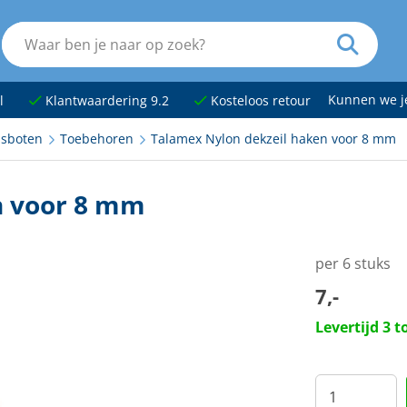
Kunnen we 
l
Klantwaardering 9.2
Kosteloos retour
sboten
Toebehoren
Talamex Nylon dekzeil haken voor 8 mm
n voor 8 mm
per 6 stuks
7,-
Levertijd 3 