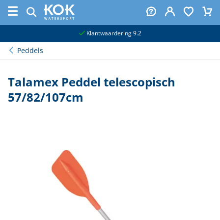
naar hoofdinhoud
Klantwaardering 9.2
Peddels
Talamex Peddel telescopisch
57/82/107cm