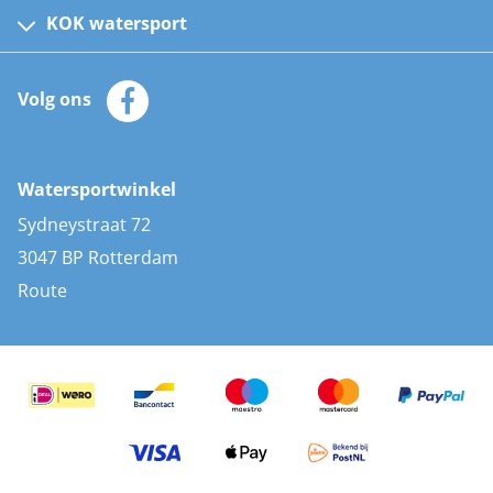
Kinder reddingsvesten
KOK watersport
Watersportwinkel
Automatische reddingsvesten
Klantenservice
Zeilkleding
Volg ons
Merken
Zonnepanelen
Bootaccessoires
Bootlakken
Vacatures
AIS transponders
Watersportwinkel
Advies & uitleg
Stootwillen en fenders
Sydneystraat 72
Bootkussens
3047 BP Rotterdam
Zwemtrappen
Route
Navigatieverlichting