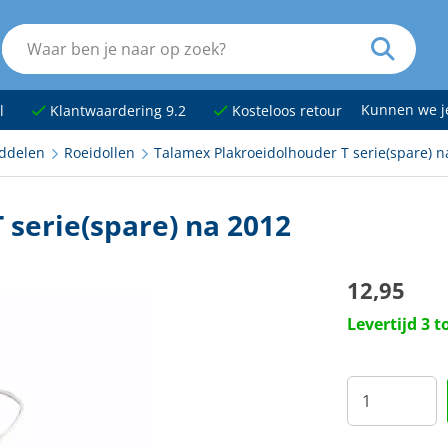
Kunnen we 
l
Klantwaardering 9.2
Kosteloos retour
ddelen
Roeidollen
Talamex Plakroeidolhouder T serie(spare) n
serie(spare) na 2012
12,95
Levertijd 3 