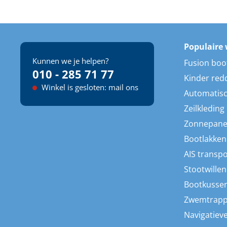
Populaire 
Kunnen we je helpen?
Fusion boo
010 - 285 71 77
Kinder red
Winkel is gesloten: mail ons
Automatisc
Zeilkleding
Zonnepane
Bootlakken
AIS transp
Stootwillen
Bootkusse
Zwemtrap
Navigatieve