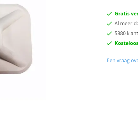
Gratis ve
Al meer d
5880 klan
Kosteloos
Een vraag ove