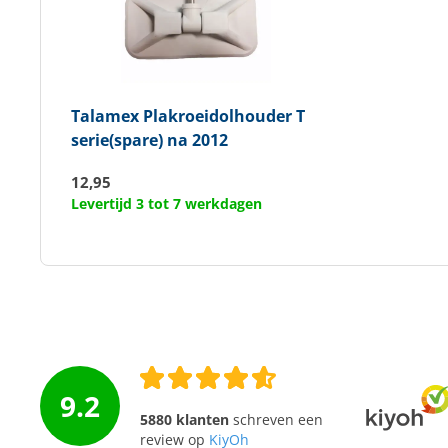
Talamex
Plakroeidolhouder T
serie(spare) na 2012
12,95
Levertijd 3 tot 7 werkdagen
9.2
5880 klanten
schreven een
review op
KiyOh