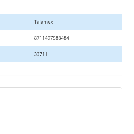
Talamex
8711497588484
33711