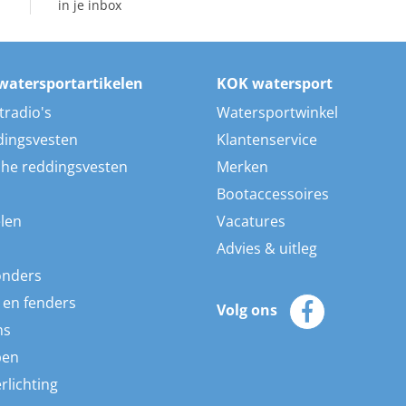
in je inbox
watersportartikelen
KOK watersport
tradio's
Watersportwinkel
dingsvesten
Klantenservice
he reddingsvesten
Merken
Bootaccessoires
len
Vacatures
Advies & uitleg
onders
 en fenders
Volg ons
ns
pen
rlichting