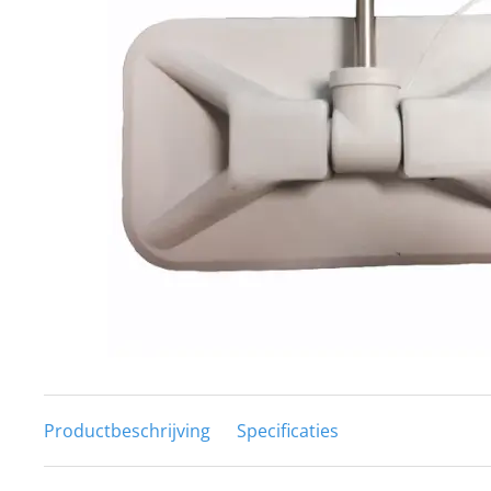
Techniek en motor
Tuigage en dekbeslag
Veiligheid
Boten, toebehoren en fun
Meubels en lifestyle
SALE
Productbeschrijving
Specificaties