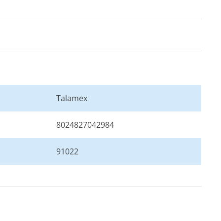
Talamex
8024827042984
91022