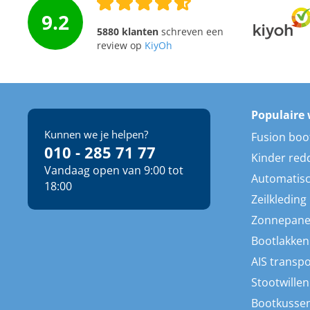
9.2
5880 klanten
schreven een
review op
KiyOh
Populaire 
Kunnen we je helpen?
Fusion boo
010 - 285 71 77
Kinder red
Vandaag open van 9:00 tot
Automatisc
18:00
Zeilkleding
Zonnepane
Bootlakken
AIS transp
Stootwillen
Bootkusse