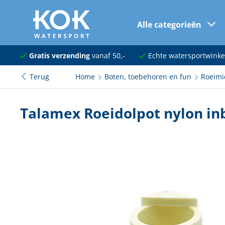
Alle categorieën
naar hoofdinhoud
Navigatie
Gratis verzending
vanaf 50,-
Echte watersportwinke
Terug
Home
Boten, toebehoren en fun
Roeimi
Dekuitrusting
Ankeren en afmeren
Talamex Roeidolpot nylon i
Onderhoud en verf
Elektra
Kleding en schoenen
Sanitair
Kajuit en kombuis