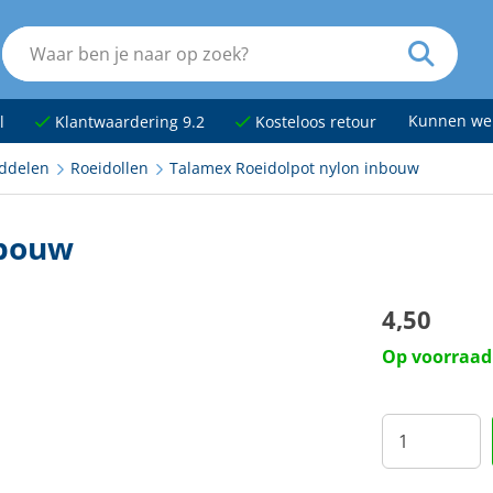
Kunnen we
l
Klantwaardering 9.2
Kosteloos retour
ddelen
Roeidollen
Talamex Roeidolpot nylon inbouw
nbouw
4,50
Op voorraad