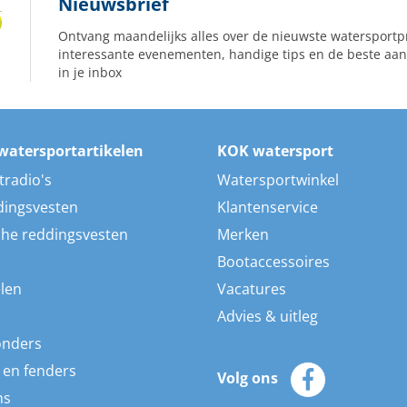
Nieuwsbrief
Ontvang maandelijks alles over de nieuwste watersportp
interessante evenementen, handige tips en de beste aan
in je inbox
watersportartikelen
KOK watersport
tradio's
Watersportwinkel
dingsvesten
Klantenservice
he reddingsvesten
Merken
Bootaccessoires
len
Vacatures
Advies & uitleg
onders
 en fenders
Volg ons
ns