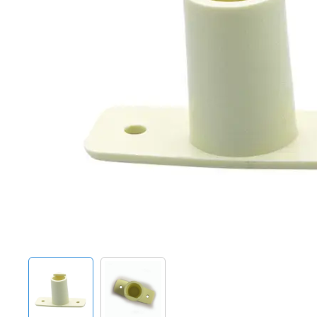
Techniek en motor
Tuigage en dekbeslag
Veiligheid
Boten, toebehoren en fun
Meubels en lifestyle
SALE