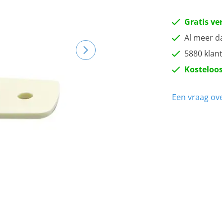
Gratis ve
Al meer d
5880 klan
Kosteloos
Een vraag ove