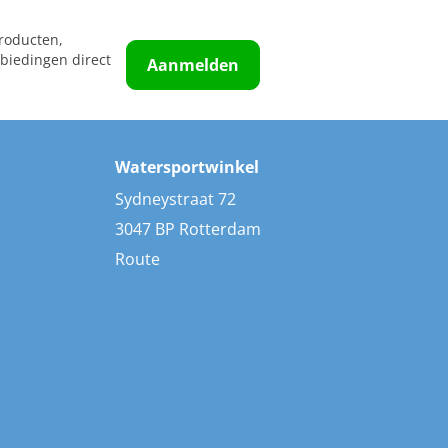
roducten,
biedingen direct
Aanmelden
Watersportwinkel
Sydneystraat 72
3047 BP Rotterdam
Route