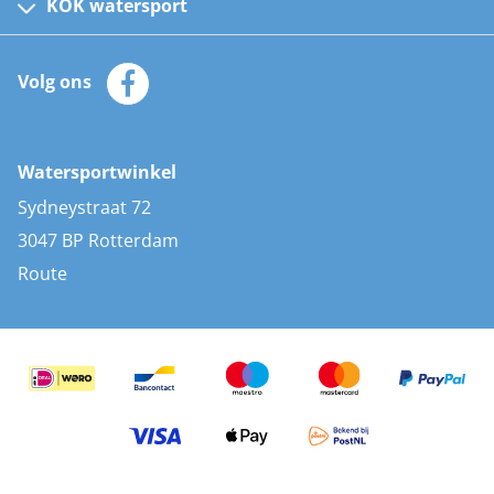
Kinder reddingsvesten
KOK watersport
Watersportwinkel
Automatische reddingsvesten
Klantenservice
Zeilkleding
Volg ons
Merken
Zonnepanelen
Bootaccessoires
Bootlakken
Vacatures
AIS transponders
Watersportwinkel
Advies & uitleg
Stootwillen en fenders
Sydneystraat 72
Bootkussens
3047 BP Rotterdam
Zwemtrappen
Route
Navigatieverlichting