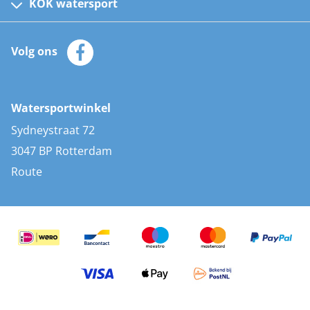
Kinder reddingsvesten
KOK watersport
Watersportwinkel
Automatische reddingsvesten
Klantenservice
Zeilkleding
Volg ons
Merken
Zonnepanelen
Bootaccessoires
Bootlakken
Vacatures
AIS transponders
Watersportwinkel
Advies & uitleg
Stootwillen en fenders
Sydneystraat 72
Bootkussens
3047 BP Rotterdam
Zwemtrappen
Route
Navigatieverlichting