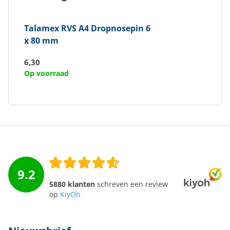
Talamex
RVS A4 Dropnosepin 6
x 80 mm
6,30
Op voorraad
9.2
5880 klanten
schreven een review
op
KiyOh