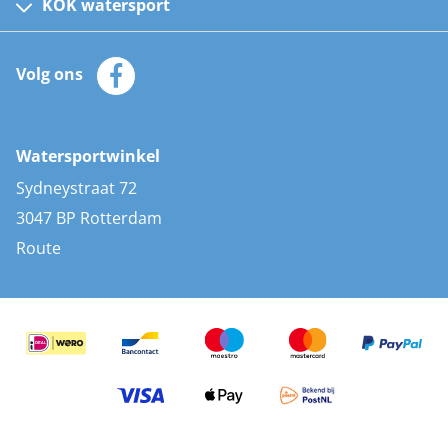
Kinder reddingsvesten
KOK watersport
Watersportwinkel
Automatische reddingsvesten
Klantenservice
Zeilkleding
Volg ons
Merken
Zonnepanelen
Bootaccessoires
Bootlakken
Vacatures
AIS transponders
Watersportwinkel
Advies & uitleg
Stootwillen en fenders
Sydneystraat 72
Bootkussens
3047 BP Rotterdam
Zwemtrappen
Route
Navigatieverlichting