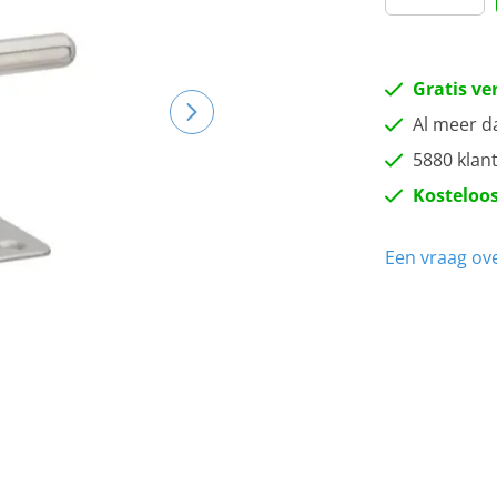
Gratis ve
Al meer d
5880 klan
Kosteloos
Een vraag ove