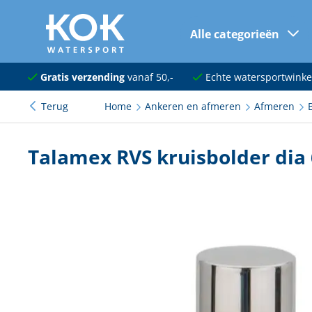
Alle categorieën
naar hoofdinhoud
Navigatie
Gratis verzending
vanaf 50,-
Echte watersportwinke
Terug
Home
Ankeren en afmeren
Afmeren
Dekuitrusting
Ankeren en afmeren
Talamex RVS kruisbolder di
Onderhoud en verf
Elektra
Kleding en schoenen
Sanitair
Kajuit en kombuis