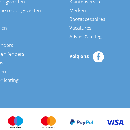
dingsvesten
Klantenservice
he reddingsvesten
Merken
Bootaccessoires
len
Vacatures
Advies & uitleg
onders
 en fenders
Volg ons
ns
pen
rlichting