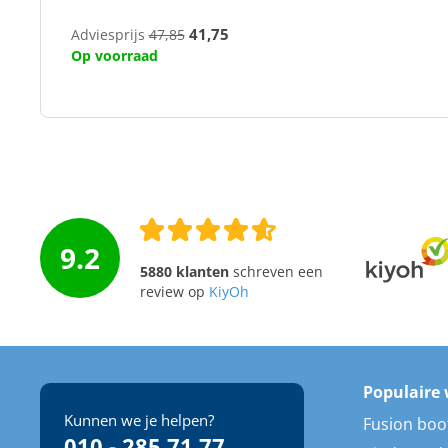
41,75
Adviesprijs
47,85
Op voorraad
9.2
5880 klanten
schreven een
review op
KiyOh
Populaire 
Kunnen we je helpen?
Fusion boo
010 - 285 71 77