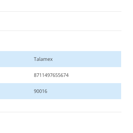
Talamex
8711497655674
90016