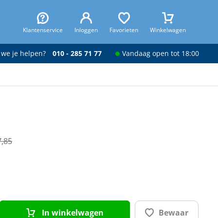
Klantenservice
Inloggen
Favorieten
Winkelwagen
 we je helpen?
010 - 285 71 77
Vandaag open tot 18:00
7,85
In winkelwagen
Bewaar