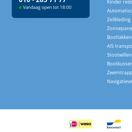
Kinder red
Vandaag open tot 18:00
Automatisc
Zeilkleding
Zonnepane
Bootlakken
AIS transp
Stootwillen
Bootkusse
Zwemtrap
Navigatieve