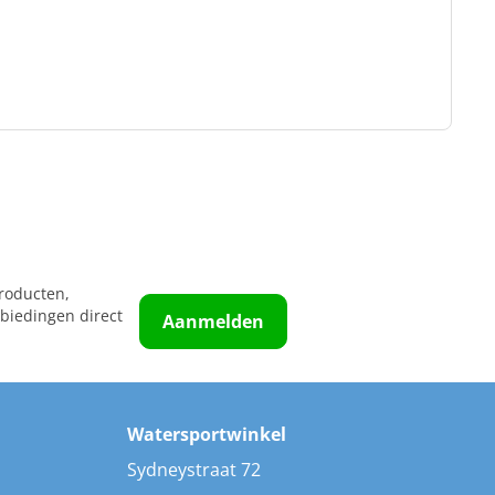
roducten,
biedingen direct
Aanmelden
Watersportwinkel
Sydneystraat 72