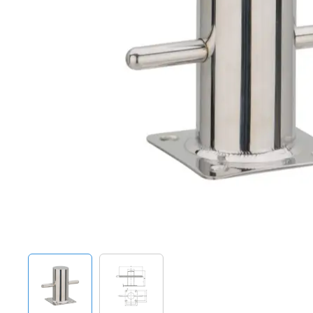
Techniek en motor
Tuigage en dekbeslag
Veiligheid
Boten, toebehoren en fun
Meubels en lifestyle
SALE