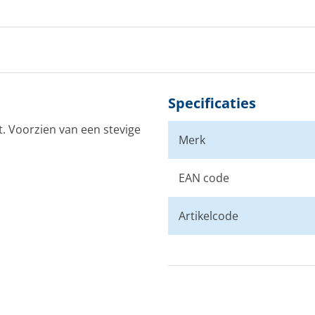
Specificaties
t. Voorzien van een stevige
Merk
EAN code
Artikelcode