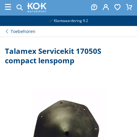
naar hoofdinhoud
Klantwaardering 9.2
Toebehoren
Talamex Servicekit 17050S
compact lenspomp