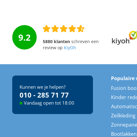
9.2
5880 klanten
schreven een
review op
KiyOh
Populaire 
Kunnen we je helpen?
Fusion boo
010 - 285 71 77
Kinder red
Vandaag open tot 18:00
Automatisc
Zeilkleding
Zonnepane
Bootlakken