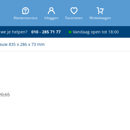
Klantenservice
Inloggen
Favorieten
Winkelwagen
 we je helpen?
010 - 285 71 77
Vandaag open tot 18:00
lauw 835 x 286 x 73 mm
20,65