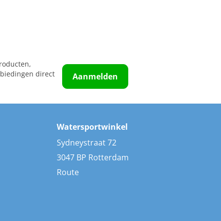
roducten,
biedingen direct
Aanmelden
Watersportwinkel
Sydneystraat 72
3047 BP Rotterdam
Route