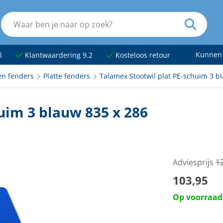
Kunnen
l
Klantwaardering 9.2
Kosteloos retour
en fenders
Platte fenders
Talamex Stootwil plat PE-schuim 3 b
uim 3 blauw 835 x 286
Adviesprijs
1
103,95
Op voorraad