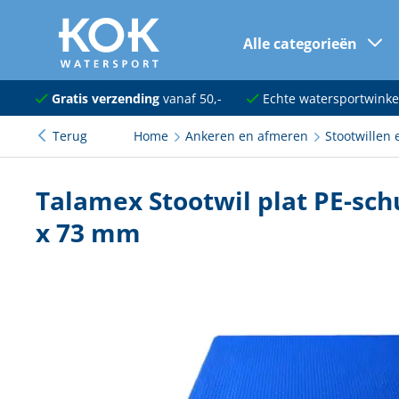
Alle categorieën
naar hoofdinhoud
Navigatie
Gratis verzending
vanaf 50,-
Echte watersportwinke
Terug
Home
Ankeren en afmeren
Stootwillen 
Dekuitrusting
Ankeren en afmeren
Talamex Stootwil plat PE-sch
Onderhoud en verf
x 73 mm
Elektra
Kleding en schoenen
Sanitair
Kajuit en kombuis