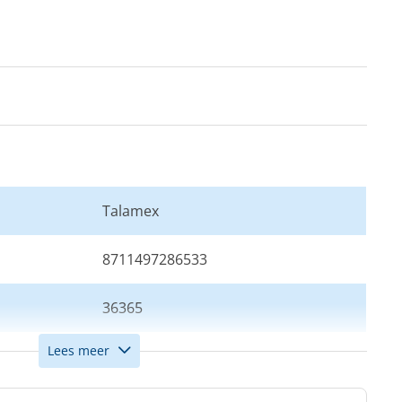
Talamex
8711497286533
36365
Lees meer
Blauw