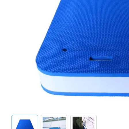
Techniek en motor
Tuigage en dekbeslag
Veiligheid
Boten, toebehoren en fun
Meubels en lifestyle
SALE