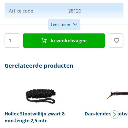
Artikelcode
28126
Lees meer
Kleur
Zwart
In winkelwagen
Afmeting
15 x 58 cm
Model
Starfender
Gerelateerde producten
Hollex
Stootwillijn zwart 8
Dan-fender
Stootw
mm-lengte 2,5 mtr