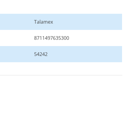
Talamex
8711497635300
54242