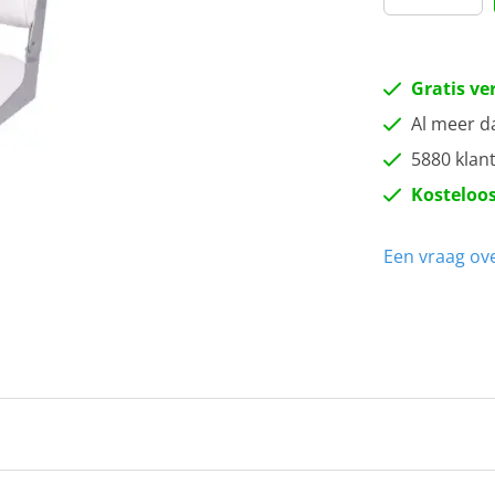
Gratis ve
Al meer d
5880 klan
Kosteloos
Een vraag ove