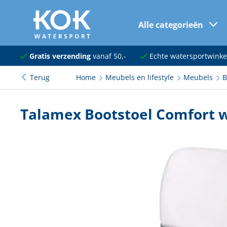
Alle categorieën
naar hoofdinhoud
Navigatie
Gratis verzending
vanaf 50,-
Echte watersportwinke
Terug
Home
Meubels en lifestyle
Meubels
B
Dekuitrusting
Ankeren en afmeren
Talamex Bootstoel Comfort w
Onderhoud en verf
Elektra
Kleding en schoenen
Sanitair
Kajuit en kombuis