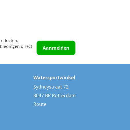
roducten,
biedingen direct
Aanmelden
Watersportwinkel
Sydneystraat 72
3047 BP Rotterdam
Route