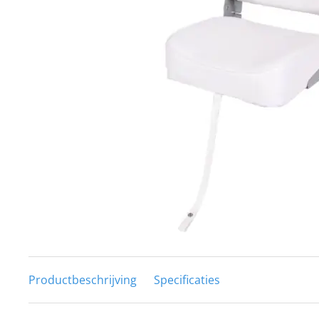
Techniek en motor
Tuigage en dekbeslag
Veiligheid
Boten, toebehoren en fun
Meubels en lifestyle
SALE
Productbeschrijving
Specificaties