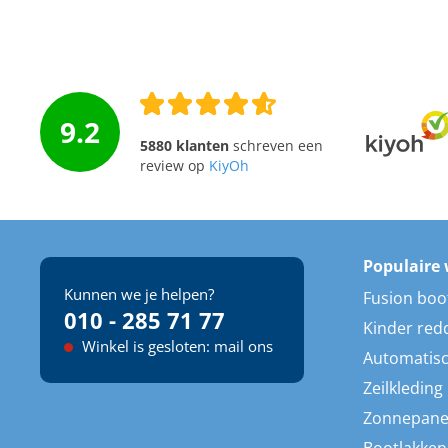
9.2
5880 klanten
schreven een
review op
KiyOh
Populaire 
Kunnen we je helpen?
Fusion boo
010 - 285 71 77
Kinder red
Winkel is gesloten: mail ons
Automatisc
Zeilkleding
Zonnepane