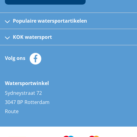
Populaire watersportartikelen
Fusion bootradio's
Kinder reddingsvesten
KOK watersport
Watersportwinkel
Automatische reddingsvesten
Klantenservice
Zeilkleding
Volg ons
Merken
Zonnepanelen
Bootaccessoires
Bootlakken
Vacatures
AIS transponders
Watersportwinkel
Advies & uitleg
Stootwillen en fenders
Sydneystraat 72
Bootkussens
3047 BP Rotterdam
Zwemtrappen
Route
Navigatieverlichting