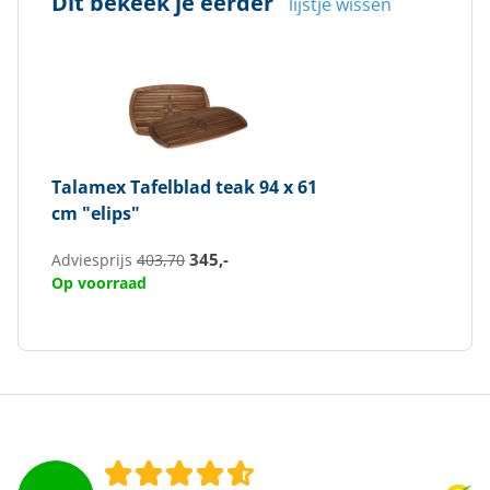
Dit bekeek je eerder
lijstje wissen
Talamex
Tafelblad teak 94 x 61
cm "elips"
345,-
Adviesprijs
403,70
Op voorraad