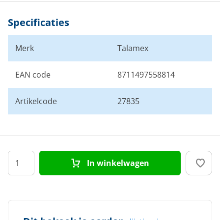
Specificaties
Merk
Talamex
EAN code
8711497558814
Artikelcode
27835
In winkelwagen