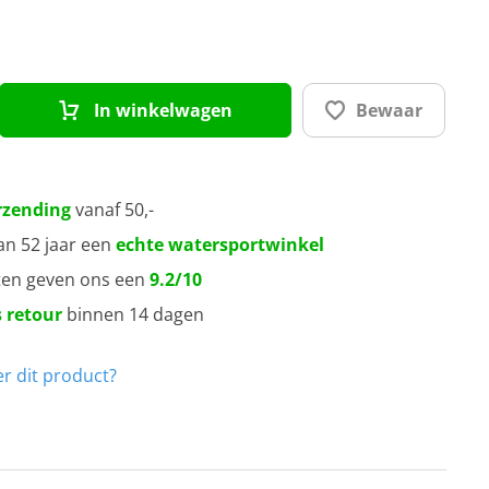
x 60 cm
x 75 cm
In winkelwagen
Bewaar
x 100 cm
0 x 150 cm
rzending
vanaf 50,-
an 52 jaar een
echte watersportwinkel
ten geven ons een
9.2/10
 retour
binnen 14 dagen
r dit product?