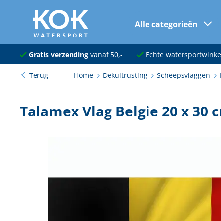
Alle categorieën
naar hoofdinhoud
Navigatie
Gratis verzending
vanaf 50,-
Echte watersportwinke
Terug
Home
Dekuitrusting
Scheepsvlaggen
Dekuitrusting
Ankeren en afmeren
Talamex Vlag Belgie 20 x 30 
Onderhoud en verf
Elektra
Kleding en schoenen
Sanitair
Kajuit en kombuis