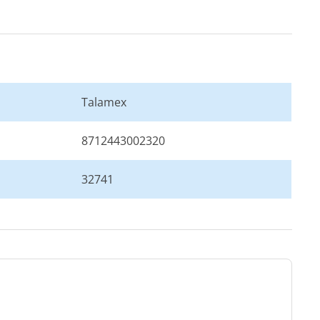
Talamex
8712443002320
32741