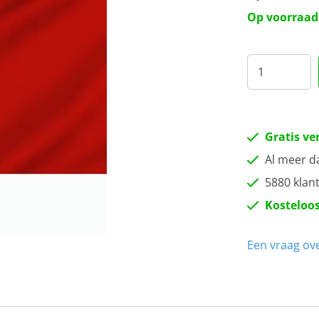
40 
Op voorraad
50 
70 
10
Gratis ve
Al meer d
5880 klan
Kosteloos
Een vraag ove