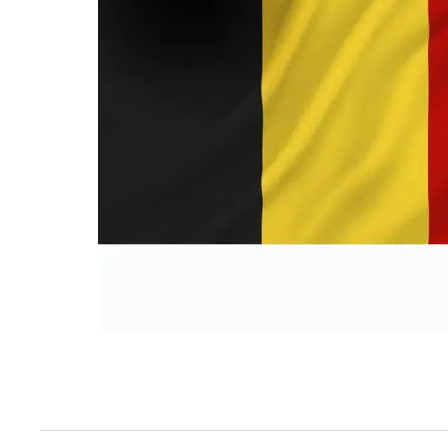
Techniek en motor
Tuigage en dekbeslag
Veiligheid
Boten, toebehoren en fun
Meubels en lifestyle
SALE