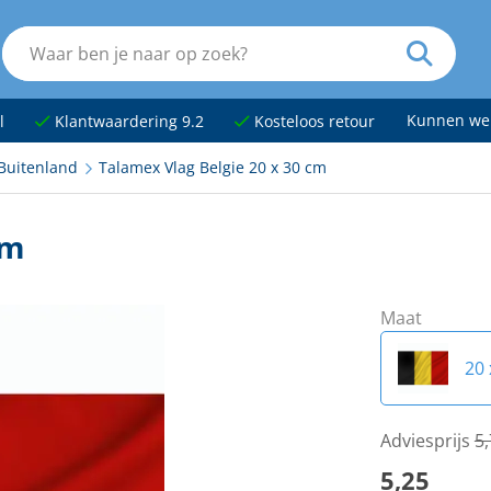
Kunnen we
l
Klantwaardering 9.2
Kosteloos retour
Buitenland
Talamex Vlag Belgie 20 x 30 cm
cm
Maat
20 
30 
Adviesprijs
5
5,25