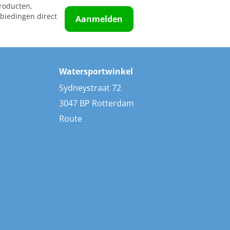
roducten,
biedingen direct
Aanmelden
Watersportwinkel
Sydneystraat 72
3047 BP Rotterdam
Route