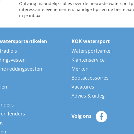
Ontvang maandelijks alles over de nieuwste watersportp
interessante evenementen, handige tips en de beste aan
in je inbox
watersportartikelen
KOK watersport
tradio's
Watersportwinkel
dingsvesten
Klantenservice
he reddingsvesten
Merken
Bootaccessoires
len
Vacatures
Advies & uitleg
onders
 en fenders
Volg ons
ns
pen